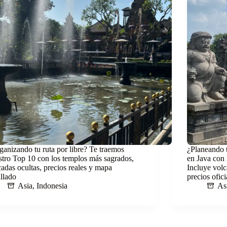
ganizando tu ruta por libre? Te traemos
¿Planeando t
stro Top 10 con los templos más sagrados,
en Java con 
cadas ocultas, precios reales y mapa
Incluye volc
allado
precios ofici
Asia
,
Indonesia
As