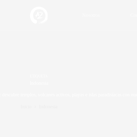
Nosotros
Con
ETIQUETA
Indonesia
: descubre templos, volcanes activos, playas e islas paradisíacas con nu
Inicio
Indonesia