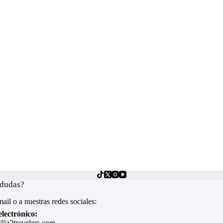
 dudas?
ail o a nuestras redes sociales:
lectrónico:
@a2travelers.com