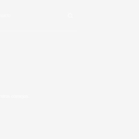
tacto
estros consejos.