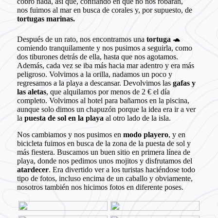
cobró nada, así que, confiando en que no nos robaran,
nos fuimos al mar en busca de corales y, por supuesto, de
tortugas marinas.
Después de un rato, nos encontramos una
tortuga
🐢
comiendo tranquilamente y nos pusimos a seguirla, como
dos tiburones detrás de ella, hasta que nos agotamos.
Además, cada vez se iba más hacia mar adentro y era más
peligroso. Volvimos a la orilla, nadamos un poco y
regresamos a la playa a descansar. Devolvimos las
gafas y
las aletas
, que alquilamos por menos de 2 € el día
completo. Volvimos al hotel para bañarnos en la piscina,
aunque solo dimos un chapuzón porque la idea era ir a ver
la
puesta de sol en la playa
al otro lado de la isla.
Nos cambiamos y nos pusimos en
modo playero
, y en
bicicleta fuimos en busca de la zona de la puesta de sol y
más fiestera. Buscamos un buen sitio en primera línea de
playa, donde nos pedimos unos mojitos y disfrutamos del
atardecer
. Era divertido ver a los turistas haciéndose todo
tipo de fotos, incluso encima de un caballo y obviamente,
nosotros también nos hicimos fotos en diferente poses.