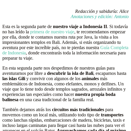
Redacción y sabiduría: Alice
Anotaciones y edición: Antonio
Esta es la segunda parte de
nuestro viaje a Indonesia II
. Si todavía
no has leído la
primera de nuestro viaje
, te recomendamos empezar
por ella, donde te contamos nuestra ruta por Java, la visita a los
impresionantes templos en Bali. Además, si estás organizando tu
aventura por este increíble país, no te pierdas nuestra
Guía Completa
de Indonesia
, donde encontrarás toda la información necesaria para
preparar tu viaje.
En esta segunda parte nos despedimos de nuestros guías para
aventurarnos por libre a
descubrir la isla de Bali
, escaparnos hasta
las islas Gili
y convivir con algunos de los
animales
más
emblemáticos de Indonesia, como elefantes, monos y delfines. Un
viaje que lo tiene todo desde templos sagrados, arrozales infinitos y
experiencias tan especiales como hacer
nuestra propia boda
balinesa
en una casa tradicional de la familia real.
También dejamos atrás los
circuitos más tradicionales
para
movernos como un local más, utilizando todo tipo de
transportes
como lanchas rápidas, embarcaciones de madera, bicicletas, taxis e
incluso largas caminatas para llegar casi hasta las nubes para ver el
amanecer en el volcán Batur.
Aprovechamos cada día al máximo