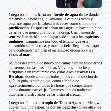
Luego nos fuimos hasta una
fuente de agua dulce
donde
teníamos que beber agua, lavarnos la cara dos veces y
pasarnos agua por la cabeza tres veces como símbolo de
purificación
. Después te echan más agua, te hacen un bindi
de arroz y te ponen una flor en la oreja. Una manera de
sentirse bendecido
por el lugar y de alejar a los
espíritus
malignos
. Caminamos por todo el templo, que está
construido sobre la roca, y muchos fieles llegan hasta aquí
para contemplar también el majestuoso escenario y las
vistas al mar
.
Salimos del templo de nuevo con calma para no resbalarnos
ni caernos con las olas del mar. Volvimos al coche para
dirigirnos a un restaurante con vistas a los
arrozales en
Beraban
, donde comimos todos juntos con el sobrino del
guía, el guía, Antonio y yo, como símbolo de
agradecimiento
por todas las horas que compartimos
juntos durante este
viaje
. Comimos comida tradicional
indonesia y disfrutamos de las vistas al arrozal.
Luego nos fuimos al
templo de Taman Ayun
, en Mengwi,
que es muy impresionante por sus
pagodas
(torres altas) de