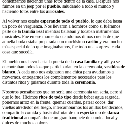
comenzamos haciendo unas fotos dentro de la casa. Después nos
fuimos en un jeep por el
pueblo
, saludando a todo el mundo y
haciendo fotos entre los
arrozales
.
Al volver nos estaba
esperando todo el pueblo
, lo que daba hasta
un poco de vergüenza. Nos llevaron a hombros como si fuéramos
parte de la
familia real
mientras bailaban y tocaban instrumentos
musicales. Fue en ese momento cuando nos dimos cuenta de que
aquella boda estaba preparada con muchísimo
cariño
y era mucho
más especial de lo que imaginábamos, fue todo una sorpresa cada
cosa que sucedía.
El pueblo nos llevó hasta la puerta de la
casa familiar
y allí ya se
encontraban todos los que participarían en la ceremonia,
vestidos de
blanco
. A cada uno nos asignaron una chica para ayudarnos a
movernos, entregarnos los complementos necesarios para los
distintos ritos y guiarnos durante toda la
ceremonia
.
Nosotros pensábamos que no sería una ceremonia tan seria, pero sí
que lo fue. Hicimos
ritos de todo tipo
desde beber agua sagrada,
ponernos arroz en la frente, quemar cuerdas, patear cocos, dar
vueltas alrededor del fuego, intercambiarnos los anillos bendecidos,
compartir la comida y hasta disfrutar de un espectáculo de
danza
tradicional
acompañado de un gran banquete de comida local y
dulces de muchos colores.