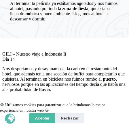
Al terminar la película ya estábamos agotados y nos fuimos
al hotel, pasando por toda la
zona de fiesta
, que estaba
llena de
música
y buen ambiente. Llegamos al hotel a
descansar y dormir.
GILI – Nuestro viaje a Indonesia Ii
Día 14
Nos despertamos y desayunamos a la carta en el restaurante del
hotel, que además tenía una sección de buffet para completar lo que
quisieras. Al terminar, en bicicleta nos fuimos rumbo al
puerto
,
nerviosos porque en las aplicaciones del tiempo decía que había una
alta probabilidad de
lluvia
.
Sin embargo, llegamos a la
actividad
que teníamos programada
para hacer
snorkel
, ver corales y conocer las famosas
esculturas
🍪 Utilizamos cookies para garantizar que le brindamos la mejor
que están bajo el mar. La excursión prometía y, de momento, el
experiencia en nuestra web 🍪
tiempo acompañaba. Aparcamos las bicicletas y nos acercamos a
Aceptar
Rechazar
informar de que habíamos llegado a la actividad. Nos dijeron que
teníamos que esperar a que llegaran los demás compañeros de la