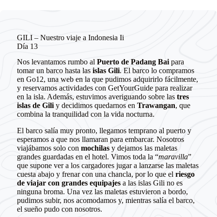
GILI – Nuestro viaje a Indonesia Ii
Día 13
Nos levantamos rumbo al
Puerto de Padang Bai
para
tomar un barco hasta las
islas Gili
. El barco lo compramos
en Go12, una web en la que pudimos adquirirlo fácilmente,
y reservamos actividades con GetYourGuide para realizar
en la isla. Además, estuvimos averiguando sobre las
tres
islas de Gili
y decidimos quedarnos en
Trawangan
, que
combina la tranquilidad con la vida nocturna.
El barco salía muy pronto, llegamos temprano al puerto y
esperamos a que nos llamaran para embarcar. Nosotros
viajábamos solo con
mochilas
y dejamos las maletas
grandes guardadas en el hotel. Vimos toda la “
maravilla
”
que supone ver a los cargadores jugar a lanzarse las maletas
cuesta abajo y frenar con una chancla, por lo que el
riesgo
de viajar con grandes equipajes
a las islas Gili no es
ninguna broma. Una vez las maletas estuvieron a bordo,
pudimos subir, nos acomodamos y, mientras salía el barco,
el sueño pudo con nosotros.