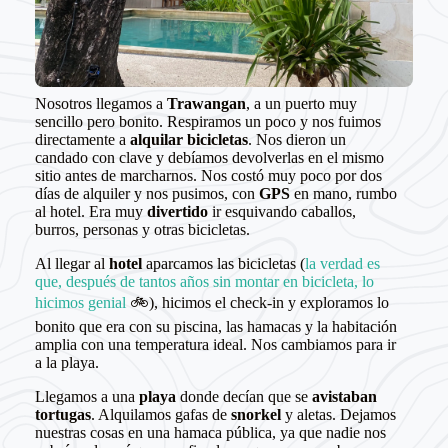
Nosotros llegamos a
Trawangan
, a un puerto muy
sencillo pero bonito. Respiramos un poco y nos fuimos
directamente a
alquilar bicicletas
. Nos dieron un
candado con clave y debíamos devolverlas en el mismo
sitio antes de marcharnos. Nos costó muy poco por dos
días de alquiler y nos pusimos, con
GPS
en mano, rumbo
al hotel. Era muy
divertido
ir esquivando caballos,
burros, personas y otras bicicletas.
Al llegar al
hotel
aparcamos las bicicletas (
la verdad es
que, después de tantos años sin montar en bicicleta, lo
hicimos genial
🚲), hicimos el check-in y exploramos lo
bonito que era con su piscina, las hamacas y la habitación
amplia con una temperatura ideal. Nos cambiamos para ir
a la playa.
Llegamos a una
playa
donde decían que se
avistaban
tortugas
. Alquilamos gafas de
snorkel
y aletas. Dejamos
nuestras cosas en una hamaca pública, ya que nadie nos