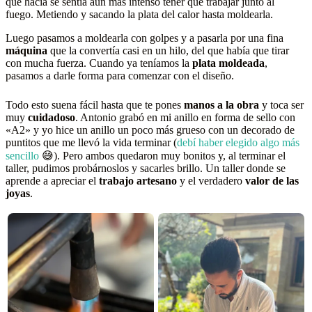
que hacía se sentía aún más intenso tener que trabajar junto al
fuego. Metiendo y sacando la plata del calor hasta moldearla.
Luego pasamos a moldearla con golpes y a pasarla por una fina
máquina
que la convertía casi en un hilo, del que había que tirar
con mucha fuerza. Cuando ya teníamos la
plata moldeada
,
pasamos a darle forma para comenzar con el diseño.
Todo esto suena fácil hasta que te pones
manos a la obra
y toca ser
muy
cuidadoso
. Antonio grabó en mi anillo en forma de sello con
«A2» y yo hice un anillo un poco más grueso con un decorado de
puntitos que me llevó la vida terminar (
debí haber elegido algo más
sencillo
😅). Pero ambos quedaron muy bonitos y, al terminar el
taller, pudimos probárnoslos y sacarles brillo. Un taller donde se
aprende a apreciar el
trabajo artesano
y el verdadero
valor de las
joyas
.