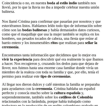
Coincidencia o no, en nuestra
boda al estilo indio
también nos
llovió, por lo que la lluvia no iba a impedir celebrar nuestra unión
balinesa.
Nos llamó Cristina para confirmar que pasarían por nosotros y que
estuviéramos listos. Habíamos leído todo tipo de información sobre
cómo son las
bodas balinesas
y había demasiados datos curiosos,
como que el maquillaje que usa la mujer también se replica en los
hombres, sus pesados tocados de cabeza, una fiesta que reúne al
barrio entero y los innumerables
ritos
que realizan para
sellar la
ceremonia
.
Encontramos tanta información que decidimos que lo mejor era
vivir la experiencia
para descubrir qué era realmente lo que íbamos
a hacer. Nos recogieron y, cruzando los dedos para que dejara de
llover, nos fuimos hasta una enorme casa familiar donde vivía un
miembro de la realeza con toda su familia y que, por ello, tenía el
permiso para realizar este
tipo de ceremonias
.
Al llegar nos dieron dulces y café mientras la familia se preparaba
para ayudarnos con la
ceremonia
. Cristina hablaba un español
perfecto y conocía mucho sobre la
cultura española
y,
sorprendentemente, también sobre los
cotilleos de Colombia
relacionados con la farándula, porque había trabajado como
traductora en la producción de un reality colombiano grabado en