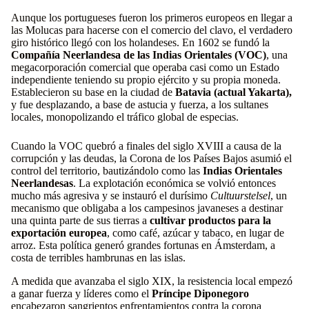
Aunque los portugueses fueron los primeros europeos en llegar a
las Molucas para hacerse con el comercio del clavo, el verdadero
giro histórico llegó con los holandeses. En 1602 se fundó la
Compañía Neerlandesa de las Indias Orientales (VOC)
, una
megacorporación comercial que operaba casi como un Estado
independiente teniendo su propio ejército y su propia moneda.
Establecieron su base en la ciudad de
Batavia (actual Yakarta),
y fue desplazando, a base de astucia y fuerza, a los sultanes
locales, monopolizando el tráfico global de especias.
Cuando la VOC quebró a finales del siglo XVIII a causa de la
corrupción y las deudas, la Corona de los Países Bajos asumió el
control del territorio, bautizándolo como las
Indias Orientales
Neerlandesas
. La explotación económica se volvió entonces
mucho más agresiva y se instauró el durísimo
Cultuurstelsel
, un
mecanismo que obligaba a los campesinos javaneses a destinar
una quinta parte de sus tierras a
cultivar productos para la
exportación europea
, como café, azúcar y tabaco, en lugar de
arroz. Esta política generó grandes fortunas en Ámsterdam, a
costa de terribles hambrunas en las islas.
A medida que avanzaba el siglo XIX, la resistencia local empezó
a ganar fuerza y líderes como el
Príncipe Diponegoro
encabezaron sangrientos enfrentamientos contra la corona