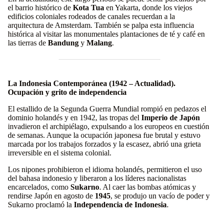
el barrio histórico de
Kota Tua
en Yakarta, donde los viejos
edificios coloniales rodeados de canales recuerdan a la
arquitectura de Amsterdam. También se palpa esta influencia
histórica al visitar las monumentales plantaciones de té y café en
las tierras de
Bandung
y
Malang
.
La Indonesia Contemporánea (1942 – Actualidad).
Ocupación y grito de independencia
El estallido de la Segunda Guerra Mundial rompió en pedazos el
dominio holandés y en 1942, las tropas del
Imperio de Japón
invadieron el archipiélago, expulsando a los europeos en cuestión
de semanas. Aunque la ocupación japonesa fue brutal y estuvo
marcada por los trabajos forzados y la escasez, abrió una grieta
irreversible en el sistema colonial.
Los nipones prohibieron el idioma holandés, permitieron el uso
del bahasa indonesio y liberaron a los líderes nacionalistas
encarcelados, como
Sukarno
. Al caer las bombas atómicas y
rendirse Japón en agosto de
1945
, se produjo un vacío de poder y
Sukarno proclamó la
Independencia de Indonesia
.