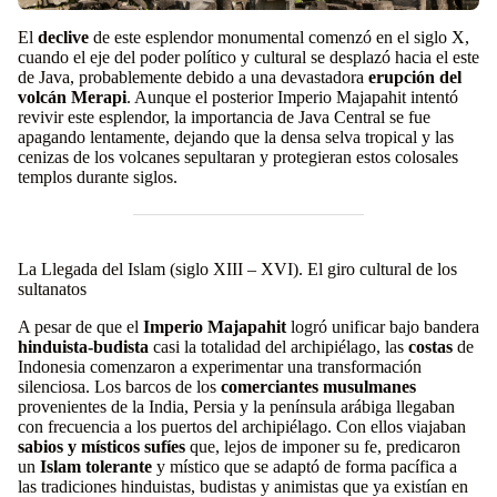
El
declive
de este esplendor monumental comenzó en el siglo X,
cuando el eje del poder político y cultural se desplazó hacia el este
de Java, probablemente debido a una devastadora
erupción del
volcán Merapi
. Aunque el posterior Imperio Majapahit intentó
revivir este esplendor, la importancia de Java Central se fue
apagando lentamente, dejando que la densa selva tropical y las
cenizas de los volcanes sepultaran y protegieran estos colosales
templos durante siglos.
La Llegada del Islam (siglo XIII – XVI). El giro cultural de los
sultanatos
A pesar de que el
Imperio Majapahit
logró unificar bajo bandera
hinduista-budista
casi la totalidad del archipiélago, las
costas
de
Indonesia comenzaron a experimentar una transformación
silenciosa. Los barcos de los
comerciantes musulmanes
provenientes de la India, Persia y la península arábiga llegaban
con frecuencia a los puertos del archipiélago. Con ellos viajaban
sabios y místicos sufíes
que, lejos de imponer su fe, predicaron
un
Islam tolerante
y místico que se adaptó de forma pacífica a
las tradiciones hinduistas, budistas y animistas que ya existían en