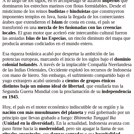
A lo largo de los siglos, en el archipiélago se alzaron
imperios
que
dominaron los estrechos marinos con flotas formidables. Desde el
misticismo de los reinos
budistas
e
hinduistas
que construyeron
imponentes templos en Java, hasta la llegada de los comerciantes
árabes que extendieron el
Islam
de costa en costa, el país se
transformó en una
mezcla de fes fusionadas con las creencias
locales
. El gran motor que aceleró este intercambio cultural fueron
las ansiadas
Islas de las Especias
, un rincón diminuto del mapa que
producía aromas codiciados en el mundo entero.
Esa riqueza botánica acabó por despertar la ambición de las
potencias europeas, marcando el inicio de los siglos bajo el
dominio
colonial holandés
. A través de la implacable Compañía Neerlandesa
de las Indias Orientales, Occidente explotó los recursos de Indonesia
con mano de hierro. Sin embargo, el sufrimiento compartido bajo el
yugo extranjero acabó uniendo a
cientos de grupos étnicos
distintos bajo un mismo ideal de libertad
, que estallaría tras la
Segunda Guerra Mundial con la proclamación de su
independencia
en 1945
.
Hoy, el país es el motor económico indiscutible de su región y la
nación con más musulmanes del planeta
y está gobernado por un
principio que llevan grabado a fuego:
Bhinneka Tunggal Ika
(
Unidad en la diversidad
). En la actualidad, Indonesia avanza con
paso firme hacia la
modernidad
, pero sin apagar la llama de sus
rituales ancestrales
, sus
danzas sagradas
y esa
hospitalidad