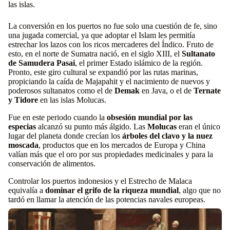
las islas.
La conversión en los puertos no fue solo una cuestión de fe, sino
una jugada comercial, ya que adoptar el Islam les permitía
estrechar los lazos con los ricos mercaderes del Índico. Fruto de
esto, en el norte de Sumatra nació, en el siglo XIII, el
Sultanato
de Samudera Pasai
, el primer Estado islámico de la región.
Pronto, este giro cultural se expandió por las rutas marinas,
propiciando la caída de Majapahit y el nacimiento de nuevos y
poderosos sultanatos como el de
Demak
en Java, o el de
Ternate
y Tidore
en las islas Molucas.
Fue en este periodo cuando la
obsesión mundial por las
especias
alcanzó su punto más álgido. Las
Molucas
eran el único
lugar del planeta donde crecían los
árboles del clavo y la nuez
moscada
, productos que en los mercados de Europa y China
valían más que el oro por sus propiedades medicinales y para la
conservación de alimentos.
Controlar los puertos indonesios y el Estrecho de Malaca
equivalía a
dominar el grifo de la riqueza mundial
, algo que no
tardó en llamar la atención de las potencias navales europeas.