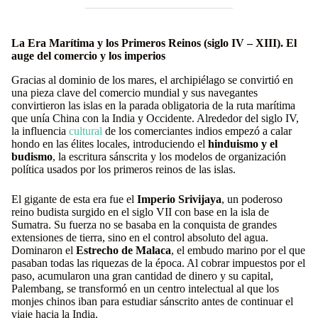
La Era Marítima y los Primeros Reinos (siglo IV – XIII). El
auge del comercio y los imperios
Gracias al dominio de los mares, el archipiélago se convirtió en
una pieza clave del comercio mundial y sus navegantes
convirtieron las islas en la parada obligatoria de la ruta marítima
que unía China con la India y Occidente. Alrededor del siglo IV,
la influencia
cultural
de los comerciantes indios empezó a calar
hondo en las élites locales, introduciendo el
hinduismo y el
budismo
, la escritura sánscrita y los modelos de organización
política usados por los primeros reinos de las islas.
El gigante de esta era fue el
Imperio Srivijaya
, un poderoso
reino budista surgido en el siglo VII con base en la isla de
Sumatra. Su fuerza no se basaba en la conquista de grandes
extensiones de tierra, sino en el control absoluto del agua.
Dominaron el
Estrecho de Malaca
, el embudo marino por el que
pasaban todas las riquezas de la época. Al cobrar impuestos por el
paso, acumularon una gran cantidad de dinero y su capital,
Palembang, se transformó en un centro intelectual al que los
monjes chinos iban para estudiar sánscrito antes de continuar el
viaje hacia la India.