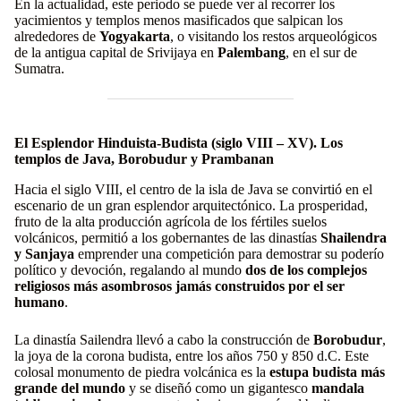
En la actualidad, este periodo se puede ver al recorrer los
yacimientos y templos menos masificados que salpican los
alrededores de
Yogyakarta
, o visitando los restos arqueológicos
de la antigua capital de Srivijaya en
Palembang
, en el sur de
Sumatra.
El Esplendor Hinduista-Budista (siglo VIII – XV). Los
templos de Java, Borobudur y Prambanan
Hacia el siglo VIII, el centro de la isla de Java se convirtió en el
escenario de un gran esplendor arquitectónico. La prosperidad,
fruto de la alta producción agrícola de los fértiles suelos
volcánicos, permitió a los gobernantes de las dinastías
Shailendra
y Sanjaya
emprender una competición para demostrar su poderío
político y devoción, regalando al mundo
dos de los complejos
religiosos más asombrosos jamás construidos por el ser
humano
.
La dinastía Sailendra llevó a cabo la construcción de
Borobudur
,
la joya de la corona budista, entre los años 750 y 850 d.C. Este
colosal monumento de piedra volcánica es la
estupa budista más
grande del mundo
y se diseñó como un gigantesco
mandala