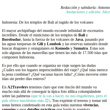
Redacción y sabiduría: Antonio
Anotaciones y edición: Alice
Indonesia: De los templos de Bali al rugido de los volcanes
El mayor archipiélago del mundo esconde infinidad de escenarios
increíbles. Desde el misticismo de los templos de
Bali
y
Borobudur
, hasta la fuerza de los volcanes de
Java
, pasando por
las aguas turquesas de
Gili y Lombok
y las reservas naturales donde
buscar dragones y orangutanes en
Komodo
y
Sumatra
. Estas son
solo algunas de las maravillas que tienen las más de 17.500 islas que
componen Indonesia.
Es por ello que cuando se organiza un viaje surgen las dudas
¿Cuáles son los lugares imprescindibles del viaje? ¿Qué islas merece
la pena combinar? ¿Qué vacunas hacen falta? ¿Cómo moverse entre
islas sin perder días enteros?
En
A2Travelers
tenemos claro que este rincón del mundo va
mucho más allá de conseguir la típica foto idílica columpiándote
sobre las palmeras
(que te la vas a hacer, no nos engañemos, pero el
país ofrece muchísimo más 😉)
. Tras exprimir el terreno y tomar mil
notas hemos condensado en esta guía todas nuestras
vivencias
,
consejos
y esos
detalles prácticos
que harán tu aventura