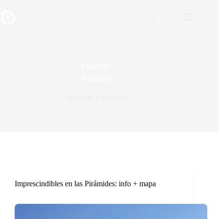
Saltar
al
contenido
ETIQUETA
Pirámides
Inicio
Pirámides
Imprescindibles en las Pirámides: info + mapa