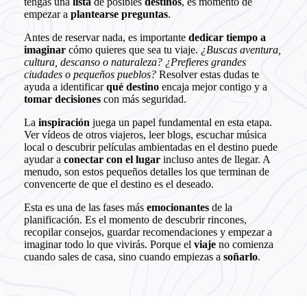
tengas una
lista
de posibles
destinos
, es momento de
empezar a
plantearse preguntas
.
Antes de reservar nada, es importante
dedicar tiempo a
imaginar
cómo quieres que sea tu viaje.
¿Buscas aventura,
cultura, descanso o naturaleza? ¿Prefieres grandes
ciudades o pequeños pueblos?
Resolver estas dudas te
ayuda a identificar
qué destino
encaja mejor contigo y a
tomar decisiones
con más seguridad.
La
inspiración
juega un papel fundamental en esta etapa.
Ver vídeos de otros viajeros, leer blogs, escuchar música
local o descubrir películas ambientadas en el destino puede
ayudar a
conectar con el lugar
incluso antes de llegar. A
menudo, son estos pequeños detalles los que terminan de
convencerte de que el destino es el deseado.
Esta es una de las fases más
emocionantes
de la
planificación. Es el momento de descubrir rincones,
recopilar consejos, guardar recomendaciones y empezar a
imaginar todo lo que vivirás. Porque el
viaje
no comienza
cuando sales de casa, sino cuando empiezas a
soñarlo
.