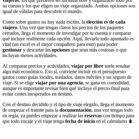
viajeros
, los que prefieren ser un alma libre y organizarlo todo por
su cuenta y los que eligen un viaje organizado. Ambas opciones son
igual de válidas para descubrir el mundo.
Como sobre gustos no hay nada escrito, la
elección es de cada
viajero
. Una vez que tengas claros los precios de los paquetes
cerrados, llega el momento de investigar por tu cuenta y comparar
qué incluye realmente cada opción. Aquí, llevarlo todo apuntado es
vital (un excel es el mejor compañero para esto) para poder
gestionar
y descartar las
opciones
que sean más costosas o que
incluyan menos actividades.
Al comparar precios y actividades,
viajar por libre
suele resultar
algo más económico. Eso sí, conviene incluir en el presupuesto
gastos como guías locales, traslados, datos móviles y un seguro de
viaje. Si se elige
viajar por una agencia
, se gana en comodidad,
aunque es importante revisar bien qué incluye el precio final para
evitar costes inesperados en destino.
Con el destino decidido y el tipo de viaje elegido, llega el momento
de empezar el tramite para la
documentación
, una vez tengas todo
en regla, ya puedes empezar a realizar las
reservas
con tiempo para
que todo encaje y el viaje tenga
fecha de inicio
en el calendario 🧳.