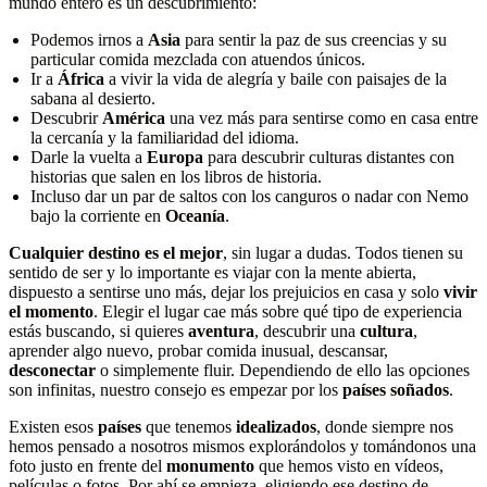
mundo entero es un descubrimiento:
Podemos irnos a
Asia
para sentir la paz de sus creencias y su
particular comida mezclada con atuendos únicos.
Ir a
África
a vivir la vida de alegría y baile con paisajes de la
sabana al desierto.
Descubrir
América
una vez más para sentirse como en casa entre
la cercanía y la familiaridad del idioma.
Darle la vuelta a
Europa
para descubrir culturas distantes con
historias que salen en los libros de historia.
Incluso dar un par de saltos con los canguros o nadar con Nemo
bajo la corriente en
Oceanía
.
Cualquier destino es el mejor
, sin lugar a dudas. Todos tienen su
sentido de ser y lo importante es viajar con la mente abierta,
dispuesto a sentirse uno más, dejar los prejuicios en casa y solo
vivir
el momento
. Elegir el lugar cae más sobre qué tipo de experiencia
estás buscando, si quieres
aventura
, descubrir una
cultura
,
aprender algo nuevo, probar comida inusual, descansar,
desconectar
o simplemente fluir. Dependiendo de ello las opciones
son infinitas, nuestro consejo es empezar por los
países soñados
.
Existen esos
países
que tenemos
idealizados
, donde siempre nos
hemos pensado a nosotros mismos explorándolos y tomándonos una
foto justo en frente del
monumento
que hemos visto en vídeos,
películas o fotos. Por ahí se empieza, eligiendo ese destino de