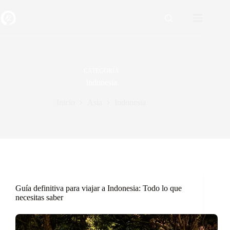
Saltar
al
contenido
CATEGORÍA
Indonesia
Inicio
Asia
Indonesia
Guía definitiva para viajar a Indonesia: Todo lo que
necesitas saber