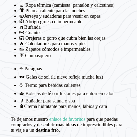
🧦 Ropa térmica (camiseta, pantalón y calcetines)
👘 Pijama caliente para las noches
🧥Jerseys y sudaderas para vestir en capas
🧥 Abrigo grueso e impermeable
🧣Bufanda
🧤 Guantes
🙉 Orejeras o gorro que cubra bien las orejas
🔥 Calentadores para manos y pies
👟 Zapatos cómodos e impermeables
☔️ Chubasquero
☂️ Paraguas
🕶️ Gafas de sol (la nieve refleja mucha luz)
☕️ Termo para bebidas calientes
🫖 Bolsitas de té o infusiones para entrar en calor
👙 Bañador para sauna o spa
🧴Crema hidratante para manos, labios y cara
Te dejamos nuestro
enlace de
favoritos
para que puedas
comprarlos y descubrir
más ideas
de imprescindibles para
tu viaje a un
destino frío
.