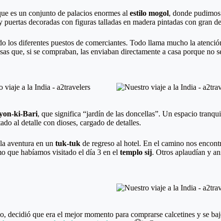
que es un conjunto de palacios enormes al
estilo mogol
, donde pudimos 
 puertas decoradas con figuras talladas en madera pintadas con gran det
 los diferentes puestos de comerciantes. Todo llama mucho la atención p
osas que, si se compraban, las enviaban directamente a casa porque no 
iyon-ki-Bari
, que significa “jardín de las doncellas”. Un espacio tranqu
tado al detalle con dioses, cargado de detalles.
 la aventura en un
tuk-tuk
de regreso al hotel. En el camino nos encont
mo que habíamos visitado el día 3 en el
templo sij
. Otros aplaudían y an
rlo, decidió que era el mejor momento para comprarse calcetines y se baj