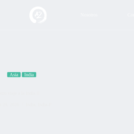
Nosotros
Con
Asia
India
tro viaje a la India II
o 29, 2026
India
,
India-P