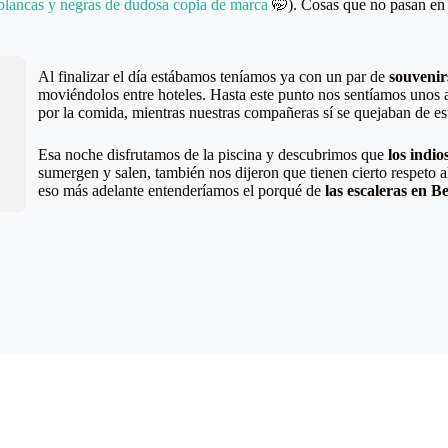
blancas y negras de dudosa copia de marca
🤭). Cosas que no pasan en 
Al finalizar el día estábamos teníamos ya con un par de
souvenir
moviéndolos entre hoteles. Hasta este punto nos sentíamos unos
por la comida, mientras nuestras compañeras sí se quejaban de es
Esa noche disfrutamos de la piscina y descubrimos que
los indio
sumergen y salen, también nos dijeron que tienen cierto respeto 
eso más adelante entenderíamos el porqué de
las escaleras en B