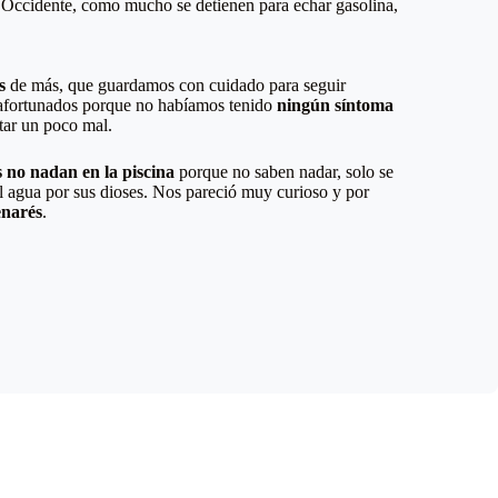
Occidente, como mucho se detienen para echar gasolina,
s
de más, que guardamos con cuidado para seguir
 afortunados porque no habíamos tenido
ningún síntoma
tar un poco mal.
s no nadan en la piscina
porque no saben nadar, solo se
al agua por sus dioses. Nos pareció muy curioso y por
enarés
.