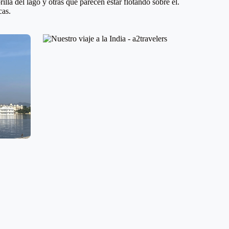
illa del lago y otras que parecen estar flotando sobre él.
cas.