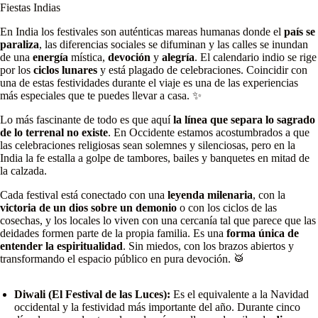
Fiestas Indias
En India los festivales son auténticas mareas humanas donde el
país se
paraliza
, las diferencias sociales se difuminan y las calles se inundan
de una
energía
mística,
devoción
y
alegría
. El calendario indio se rige
por los
ciclos lunares
y está plagado de celebraciones. Coincidir con
una de estas festividades durante el viaje es una de las experiencias
más especiales que te puedes llevar a casa. ✨
Lo más fascinante de todo es que aquí
la línea que separa lo sagrado
de lo terrenal no existe
. En Occidente estamos acostumbrados a que
las celebraciones religiosas sean solemnes y silenciosas, pero en la
India la fe estalla a golpe de tambores, bailes y banquetes en mitad de
la calzada.
Cada festival está conectado con una
leyenda milenaria
, con la
victoria de un dios sobre un demonio
o con los ciclos de las
cosechas, y los locales lo viven con una cercanía tal que parece que las
deidades formen parte de la propia familia. Es una
forma única de
entender la espiritualidad
. Sin miedos, con los brazos abiertos y
transformando el espacio público en pura devoción. 🥁
Diwali (El Festival de las Luces):
Es el equivalente a la Navidad
occidental y la festividad más importante del año. Durante cinco