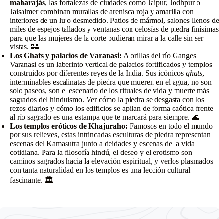
maharajás
, las fortalezas de ciudades como Jaipur, Jodhpur o
Jaisalmer combinan murallas de arenisca roja y amarilla con
interiores de un lujo desmedido. Patios de mármol, salones llenos de
miles de espejos tallados y ventanas con celosías de piedra finísimas
para que las mujeres de la corte pudieran mirar a la calle sin ser
vistas. 🏰
Los Ghats y palacios de Varanasi:
A orillas del río Ganges,
Varanasi es un laberinto vertical de palacios fortificados y templos
construidos por diferentes reyes de la India. Sus icónicos
ghats
,
interminables escalinatas de piedra que mueren en el agua, no son
solo paseos, son el escenario de los rituales de vida y muerte más
sagrados del hinduismo. Ver cómo la piedra se desgasta con los
rezos diarios y cómo los edificios se apilan de forma caótica frente
al río sagrado es una estampa que te marcará para siempre. 🌊
Los templos eróticos de Khajuraho:
Famosos en todo el mundo
por sus relieves, estas intrincadas esculturas de piedra representan
escenas del Kamasutra junto a deidades y escenas de la vida
cotidiana. Para la filosofía hindú, el deseo y el erotismo son
caminos sagrados hacia la elevación espiritual, y verlos plasmados
con tanta naturalidad en los templos es una lección cultural
fascinante. 🏛️