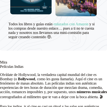
Todos los libros y guías están
enlazados con Amazon
y si
los compras desde nuestro enlace… pues a ti no te cuesta
nada y nosotros nos llevamos una mini-comisión para
seguir creando contenido 🤑.
Mira
Películas Indias
Olvídate de Hollywood, la verdadera capital mundial del cine es
Bombay (o
Bollywood
, como les gusta llamarla). Aquí el cine es un
fenómeno de masas absoluto. Las películas indias son auténticas
experiencias de tres horas de duración que mezclan drama, comedia,
acción, romances imposibles y, por supuesto, unos
números musicales
coreografiados al milímetro que te van a dejar con la boca abierta. 🎬
Para los indios, ir al cine es casi un ritual y las salas son auténticos