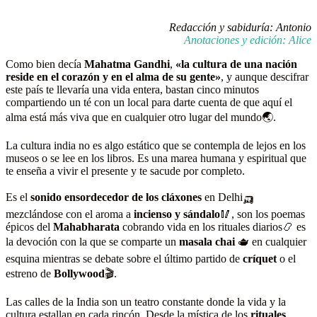
Redacción y sabiduría: Antonio
Anotaciones y edición: Alice
Como bien decía
Mahatma Gandhi
,
«la cultura de una nación
reside en el corazón y en el alma de su gente»
, y aunque descifrar
este país te llevaría una vida entera, bastan cinco minutos
compartiendo un té con un local para darte cuenta de que aquí el
alma está más viva que en cualquier otro lugar del mundo🌏.
La cultura india no es algo estático que se contempla de lejos en los
museos o se lee en los libros. Es una marea humana y espiritual que
te enseña a vivir el presente y te sacude por completo.
Es el
sonido ensordecedor de los cláxones
en Delhi🛺
mezclándose con el aroma a
incienso y sándalo
🥢, son los poemas
épicos del
Mahabharata
cobrando vida en los rituales diarios📿 es
la devoción con la que se comparte un
masala chai
🫖 en cualquier
esquina mientras se debate sobre el último partido de
críquet
o el
estreno de
Bollywood
🎬.
Las calles de la India son un teatro constante donde la vida y la
cultura estallan en cada rincón. Desde la mística de los
rituales