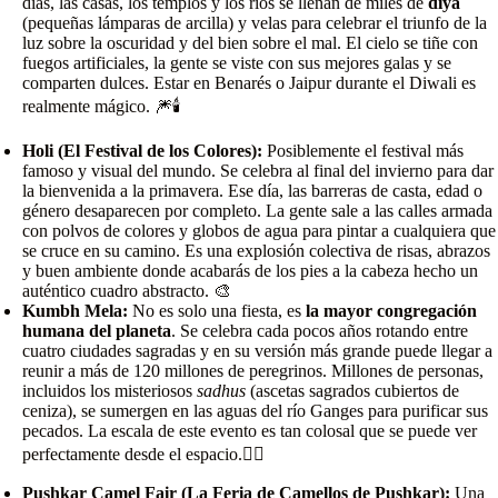
días, las casas, los templos y los ríos se llenan de miles de
diya
(pequeñas lámparas de arcilla) y velas para celebrar el triunfo de la
luz sobre la oscuridad y del bien sobre el mal. El cielo se tiñe con
fuegos artificiales, la gente se viste con sus mejores galas y se
comparten dulces. Estar en Benarés o Jaipur durante el Diwali es
realmente mágico. 🎆🕯️
Holi (El Festival de los Colores):
Posiblemente el festival más
famoso y visual del mundo. Se celebra al final del invierno para dar
la bienvenida a la primavera. Ese día, las barreras de casta, edad o
género desaparecen por completo. La gente sale a las calles armada
con polvos de colores y globos de agua para pintar a cualquiera que
se cruce en su camino. Es una explosión colectiva de risas, abrazos
y buen ambiente donde acabarás de los pies a la cabeza hecho un
auténtico cuadro abstracto. 🎨
Kumbh Mela:
No es solo una fiesta, es
la mayor congregación
humana del planeta
. Se celebra cada pocos años rotando entre
cuatro ciudades sagradas y en su versión más grande puede llegar a
reunir a más de 120 millones de peregrinos. Millones de personas,
incluidos los misteriosos
sadhus
(ascetas sagrados cubiertos de
ceniza), se sumergen en las aguas del río Ganges para purificar sus
pecados. La escala de este evento es tan colosal que se puede ver
perfectamente desde el espacio.🧘‍♂️
Pushkar Camel Fair (La Feria de Camellos de Pushkar):
Una