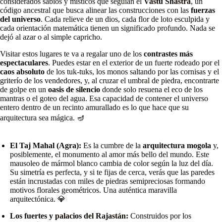
considerados sabios y místicos que seguían el
Vastu Shastra
, un
código ancestral que busca alinear las construcciones con las
fuerzas
del universo
. Cada relieve de un dios, cada flor de loto esculpida y
cada orientación matemática tienen un significado profundo. Nada se
dejó al azar o al simple capricho.
Visitar estos lugares te va a regalar uno de los
contrastes más
espectaculares
. Puedes estar en el exterior de un fuerte rodeado por el
caos absoluto
de los tuk-tuks, los monos saltando por las cornisas y el
griterío de los vendedores, y, al cruzar el umbral de piedra, encontrarte
de golpe en un
oasis de silencio
donde solo resuena el eco de los
mantras o el goteo del agua. Esa capacidad de contener el universo
entero dentro de un recinto amurallado es lo que hace que su
arquitectura sea mágica. 🪔
El Taj Mahal (Agra):
Es la cumbre de la
arquitectura mogola
y,
posiblemente, el monumento al amor más bello del mundo. Este
mausoleo de mármol blanco cambia de color según la luz del día.
Su simetría es perfecta, y si te fijas de cerca, verás que las paredes
están incrustadas con miles de piedras semipreciosas formando
motivos florales geométricos. Una auténtica maravilla
arquitectónica. 💎
Los fuertes y palacios del Rajastán:
Construidos por los