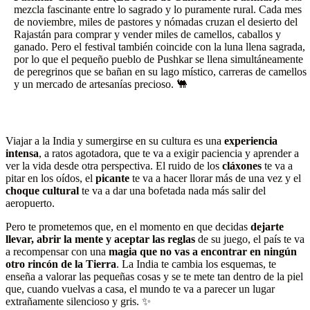
mezcla fascinante entre lo sagrado y lo puramente rural. Cada mes
de noviembre, miles de pastores y nómadas cruzan el desierto del
Rajastán para comprar y vender miles de camellos, caballos y
ganado. Pero el festival también coincide con la luna llena sagrada,
por lo que el pequeño pueblo de Pushkar se llena simultáneamente
de peregrinos que se bañan en su lago místico, carreras de camellos
y un mercado de artesanías precioso. 🐫
Viajar a la India y sumergirse en su cultura es una
experiencia
intensa
, a ratos agotadora, que te va a exigir paciencia y aprender a
ver la vida desde otra perspectiva. El ruido de los
cláxones
te va a
pitar en los oídos, el
picante
te va a hacer llorar más de una vez y el
choque cultural
te va a dar una bofetada nada más salir del
aeropuerto.
Pero te prometemos que, en el momento en que decidas
dejarte
llevar, abrir la mente y aceptar las reglas
de su juego, el país te va
a recompensar con una
magia que no vas a encontrar en ningún
otro rincón de la Tierra
. La India te cambia los esquemas, te
enseña a valorar las pequeñas cosas y se te mete tan dentro de la piel
que, cuando vuelvas a casa, el mundo te va a parecer un lugar
extrañamente silencioso y gris. ✨