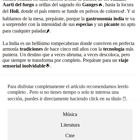
Aarti del fuego
a orillas del sagrado río
Ganges
🔥, hasta la locura
del
Holi
, donde el país entero se funde en polvos de colores🪔. Y si
hablamos de la mesa, prepárate, porque la
gastronomía india
te va
a sorprender con la intensidad de sus
especias
y un
picante
no apto
para cualquier paladar🌶️.
La India es un bellísimo rompecabezas donde conviven en perfecta
armonía
tradiciones
de hace cinco mil años con la
tecnología
más
puntera. Un destino que a veces abruma, a veces descoloca, pero
que siempre te transforma por completo. Prepárate para un
viaje
sensorial inolvidable
🌟.
Para disfrutar completamente el artículo recomendamos leerlo
completo . Pero si no tienes tiempo o solo te interesa una
sección, puedes ir directamente haciendo click en su título 🖱️.
Música
Literatura
Cine