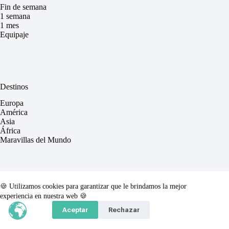
Fin de semana
1 semana
1 mes
Equipaje
Destinos
Europa
América
Asia
África
Maravillas del Mundo
🍪 Utilizamos cookies para garantizar que le brindamos la mejor
Nosotros
experiencia en nuestra web 🍪
Alice y Antonio
Aceptar
Rechazar
TonyFacts
Descuentos