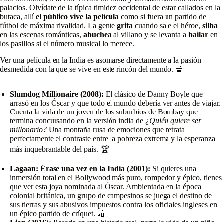
palacios. Olvídate de la típica timidez occidental de estar callados en la
butaca, allí
el público vive la película
como si fuera un partido de
fútbol de máxima rivalidad. La gente
grita
cuando sale el héroe,
silba
en las escenas románticas,
abuchea
al villano y se levanta a
bailar
en
los pasillos si el número musical lo merece.
Ver una película en la India es asomarse directamente a la pasión
desmedida con la que se vive en este rincón del mundo. 🍿
Slumdog Millionaire (2008):
El clásico de Danny Boyle que
arrasó en los Óscar y que todo el mundo debería ver antes de viajar.
Cuenta la vida de un joven de los suburbios de Bombay que
termina concursando en la versión india de
¿Quién quiere ser
millonario?
Una montaña rusa de emociones que retrata
perfectamente el contraste entre la pobreza extrema y la esperanza
más inquebrantable del país. 🏆
Lagaan: Érase una vez en la India (2001):
Si quieres una
inmersión total en el Bollywood más puro, rompedor y épico, tienes
que ver esta joya nominada al Óscar. Ambientada en la época
colonial británica, un grupo de campesinos se juega el destino de
sus tierras y sus abusivos impuestos contra los oficiales ingleses en
un épico partido de críquet. 🏏