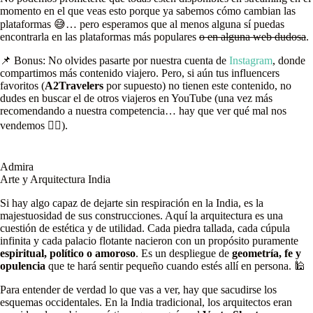
momento en el que veas esto porque ya sabemos cómo cambian las
plataformas 😅… pero esperamos que al menos alguna sí puedas
encontrarla en las plataformas más populares
o en alguna web dudosa
.
📌 Bonus: No olvides pasarte por nuestra cuenta de
Instagram
, donde
compartimos más contenido viajero. Pero, si aún tus influencers
favoritos (
A2Travelers
por supuesto) no tienen este contenido, no
dudes en buscar el de otros viajeros en YouTube (una vez más
recomendando a nuestra competencia… hay que ver qué mal nos
vendemos 🤦‍♂️).
Admira
Arte y Arquitectura India
Si hay algo capaz de dejarte sin respiración en la India, es la
majestuosidad de sus construcciones. Aquí la arquitectura es una
cuestión de estética y de utilidad. Cada piedra tallada, cada cúpula
infinita y cada palacio flotante nacieron con un propósito puramente
espiritual, político o amoroso
. Es un despliegue de
geometría, fe y
opulencia
que te hará sentir pequeño cuando estés allí en persona. 🕌
Para entender de verdad lo que vas a ver, hay que sacudirse los
esquemas occidentales. En la India tradicional, los arquitectos eran