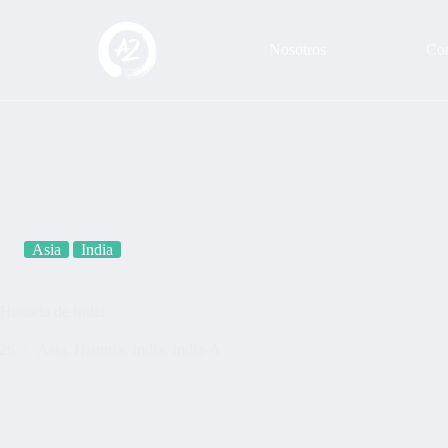
Nosotros
Con
Asia
India
Historia de India
026
Asia
,
Historia
,
India
,
India-A