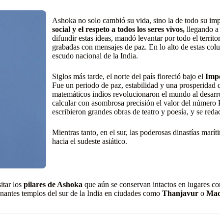
Ashoka no solo cambió su vida, sino la de todo su i
social y el respeto a todos los seres vivos,
llegando a 
difundir estas ideas, mandó levantar por todo el territ
grabadas con mensajes de paz. En lo alto de estas col
escudo nacional de la India.
Siglos más tarde, el norte del país floreció bajo el
Imp
Fue un periodo de paz, estabilidad y una prosperidad qu
matemáticos indios revolucionaron el mundo al desarro
calcular con asombrosa precisión el valor del número P
escribieron grandes obras de teatro y poesía, y se red
Mientras tanto, en el sur, las poderosas dinastías mar
hacia el sudeste asiático.
itar los
pilares de Ashoka
que aún se conservan intactos en lugares 
onantes templos del sur de la India en ciudades como
Thanjavur
o
Mad