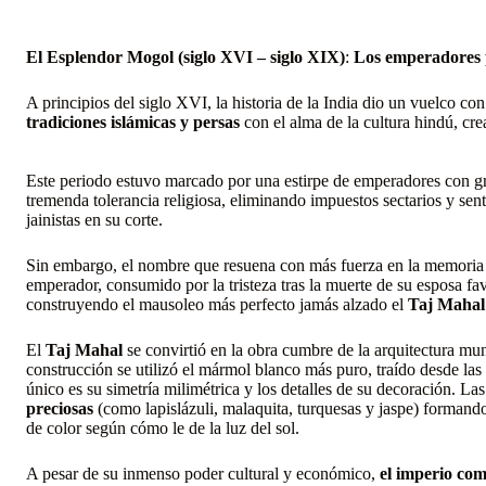
El Esplendor Mogol
(siglo XVI – siglo XIX)
:
Los emperadores 
A principios del siglo XVI, la historia de la India dio un vuelco con
tradiciones islámicas y persas
con el alma de la cultura hindú, cr
Este periodo estuvo marcado por una estirpe de emperadores con g
tremenda tolerancia religiosa, eliminando impuestos sectarios y sen
jainistas en su corte.
Sin embargo, el nombre que resuena con más fuerza en la memoria v
emperador, consumido por la tristeza tras la muerte de su esposa fa
construyendo el mausoleo más perfecto jamás alzado el
Taj Mahal
El
Taj Mahal
se convirtió en la obra cumbre de la arquitectura mun
construcción se utilizó el mármol blanco más puro, traído desde las
único es su simetría milimétrica y los detalles de su decoración. L
preciosas
(como lapislázuli, malaquita, turquesas y jaspe) formand
de color según cómo le de la luz del sol.
A pesar de su inmenso poder cultural y económico,
el imperio com