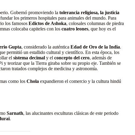
mperio. Gobernó promoviendo la
tolerancia religiosa, la justicia
fundar los primeros hospitales para animales del mundo. Para
orio los famosos
Edictos de Ashoka
, colosales columnas de piedra
umnas colocaba capiteles con los
cuatro leones
, que hoy es el
erio Gupta
, considerado la auténtica
Edad de Oro de la India
.
e permitió un estallido cultural y científico. En esta época, los
llar el
sistema decimal
y el
concepto del cero
, además de
i y teorizar que la Tierra giraba sobre su propio eje. También se
actaron tratados complejos de medicina y astronomía.
ítimas como los
Chola
expandieron el comercio y la cultura hindú
como
Sarnath
, las alucinantes esculturas clásicas de este periodo
urai
.