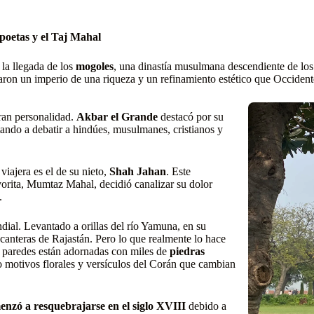
poetas
y el Taj Mahal
 la llegada de los
mogoles
, una dinastía musulmana descendiente de los
earon un imperio de una riqueza y un refinamiento estético que Occiden
ran personalidad.
Akbar el Grande
destacó por su
tando a debatir a hindúes, musulmanes, cristianos y
iajera es el de su nieto,
Shah Jahan
. Este
vorita, Mumtaz Mahal, decidió canalizar su dolor
.
dial. Levantado a orillas del río Yamuna, en su
 canteras de Rajastán. Pero lo que realmente lo hace
as paredes están adornadas con miles de
piedras
o motivos florales y versículos del Corán que cambian
enzó a resquebrajarse en el siglo XVIII
debido a