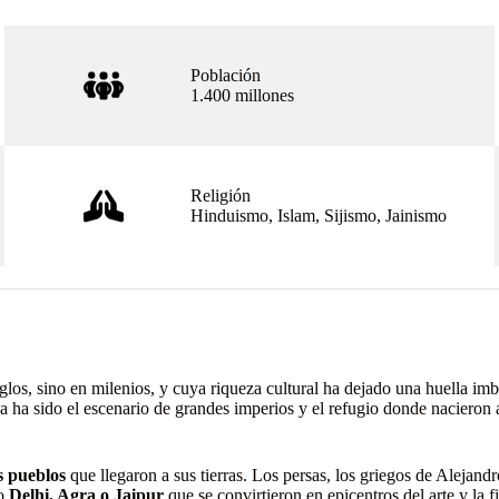
Población
1.400 millones
Religión
Hinduismo, Islam, Sijismo, Jainismo
iglos, sino en milenios, y cuya riqueza cultural ha dejado una huella i
la ha sido el escenario de grandes imperios y el refugio donde nacieron
os pueblos
que llegaron a sus tierras. Los persas, los griegos de Aleja
mo
Delhi, Agra o Jaipur
que se convirtieron en epicentros del arte y la f