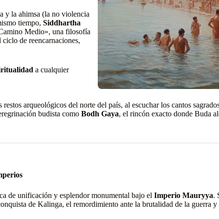
a y la ahimsa (la no violencia
 mismo tiempo,
Siddhartha
«Camino Medio», una filosofía
 ciclo de reencarnaciones,
iritualidad
a cualquier
los restos arqueológicos del norte del país, al escuchar los cantos sagrado
 peregrinación budista como
Bodh Gaya
, el rincón exacto donde Buda al
mperios
poca de unificación y esplendor monumental bajo el
Imperio Mauryya
.
 conquista de Kalinga, el remordimiento ante la brutalidad de la guerra y