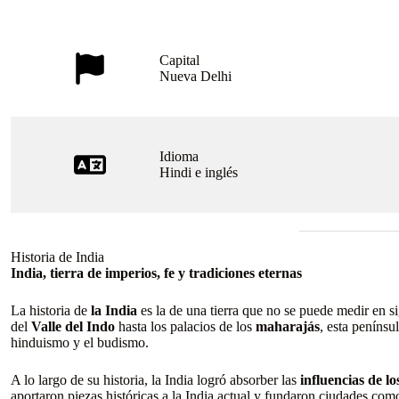
Capital
Nueva Delhi
Idioma
Hindi e inglés
Historia de India
India, tierra de imperios, fe y tradiciones eternas
La historia de
la India
es la de una tierra que no se puede medir en s
del
Valle del Indo
hasta los palacios de los
maharajás
, esta penínsu
hinduismo y el budismo.
A lo largo de su historia, la India logró absorber las
influencias de l
aportaron piezas históricas a la India actual y fundaron ciudades co