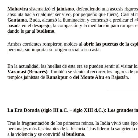
Mahavira
sistematizó el
jainismo
, defendiendo una ascesis riguros
absoluta hacia cualquier ser vivo, por pequeño que fuera). Casi al
Gautama
, Buda, alcanzó la iluminación y comenzó a predicar el 
basada en el desapego, la compasión y la meditación para romper el
dando lugar al
budismo
.
Ambas corrientes rompieron moldes al
abrir las puertas de la esp
persona, sin importar su origen social o su casta.
En la actualidad, las huellas de esta era se pueden sentir al visitar 
Varanasi (Benarés)
. También se siente al recorrer los lugares de
templos jainistas de
Ranakpur o del Monte Abu
en Rajastán.
La Era Dorada
(siglo III a.C. – siglo XIII d.C.)
: Los grandes i
Tras la fragmentación de los primeros reinos, la India vivió una é
personajes más fascinantes de la historia. Tras liderar la sangrienta
a la violencia y se convirtió al
budismo
.