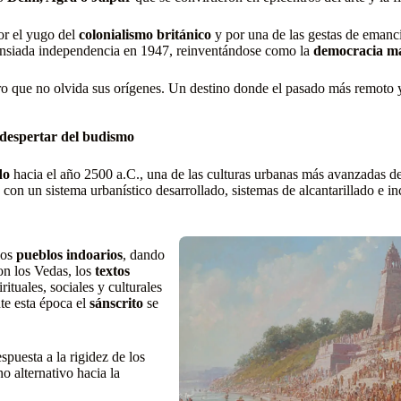
r el yugo del
colonialismo británico
y por una de las gestas de emanci
su ansiada independencia en 1947, reinventándose como la
democracia má
ero que no olvida sus orígenes. Un destino donde el pasado más remoto 
l despertar del budismo
do
hacia el año 2500 a.C., una de las culturas urbanas más avanzadas de
 un sistema urbanístico desarrollado, sistemas de alcantarillado e i
 los
pueblos indoarios
, dando
on los Vedas, los
textos
rituales, sociales y culturales
te esta época el
sánscrito
se
spuesta a la rigidez de los
o alternativo hacia la