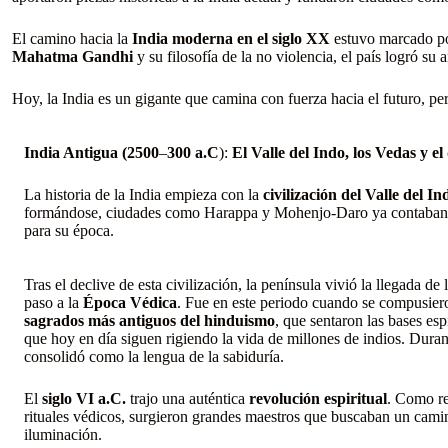
El camino hacia la
India moderna en el siglo XX
estuvo marcado po
Mahatma Gandhi
y su filosofía de la no violencia, el país logró 
Hoy, la India es un gigante que camina con fuerza hacia el futuro, p
India Antigua (2500
–
300 a.C
):
El Valle del Indo, los Vedas y e
La historia de la India empieza con la
civilización del Valle del In
formándose, ciudades como Harappa y Mohenjo-Daro ya contaban con
para su época.
Tras el declive de esta civilización, la península vivió la llegada de
paso a la
Época Védica
. Fue en este periodo cuando se compusier
sagrados más antiguos del hinduismo
, que sentaron las bases espi
que hoy en día siguen rigiendo la vida de millones de indios. Duran
consolidó como la lengua de la sabiduría.
El
siglo VI a.C.
trajo una auténtica
revolución espiritual
. Como re
rituales védicos, surgieron grandes maestros que buscaban un camin
iluminación.