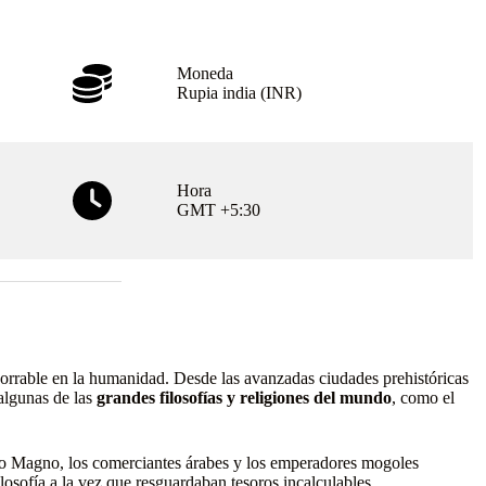
Moneda
Rupia india (INR)
Hora
GMT +5:30
mborrable en la humanidad. Desde las avanzadas ciudades prehistóricas
 algunas de las
grandes filosofías y religiones del mundo
, como el
ndro Magno, los comerciantes árabes y los emperadores mogoles
ilosofía a la vez que resguardaban tesoros incalculables.