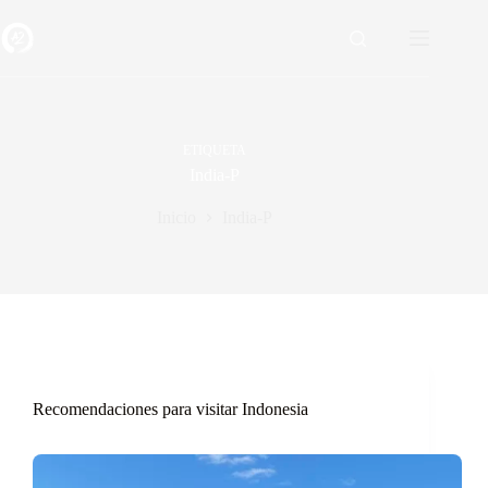
Saltar
al
contenido
ETIQUETA
India-P
Inicio
India-P
Recomendaciones para visitar Indonesia