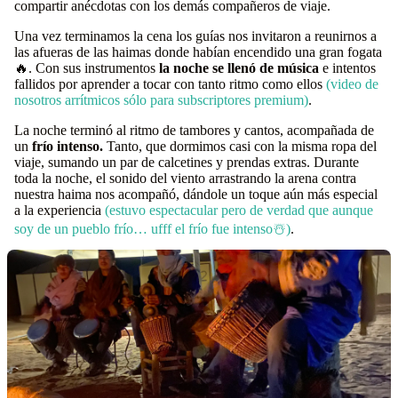
compartir anécdotas con los demás compañeros de viaje.
Una vez terminamos la cena los guías nos invitaron a reunirnos a
las afueras de las haimas donde habían encendido una gran fogata
🔥. Con sus instrumentos
la noche se llenó de música
e intentos
fallidos por aprender a tocar con tanto ritmo como ellos
(video de
nosotros arrítmicos sólo para subscriptores premium)
.
La noche terminó al ritmo de tambores y cantos, acompañada de
un
frío intenso.
Tanto, que dormimos casi con la misma ropa del
viaje, sumando un par de calcetines y prendas extras. Durante
toda la noche, el sonido del viento arrastrando la arena contra
nuestra haima nos acompañó, dándole un toque aún más especial
a la experiencia
(estuvo espectacular pero de verdad que aunque
soy de un pueblo frío… ufff el frío fue intenso☃️)
.