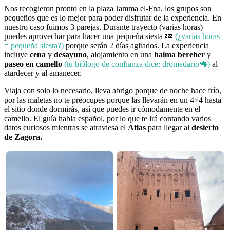
Nos recogieron pronto en la plaza Jamma el-Fna, los grupos son
pequeños que es lo mejor para poder disfrutar de la experiencia. En
nuestro caso fuimos 3 parejas. Durante trayecto (varias horas)
puedes aprovechar para hacer una pequeña siesta 💤
(¿varias horas
= pequeña siesta?)
porque serán 2 días agitados. La experiencia
incluye
cena
y
desayuno
, alojamiento en una
haima bereber
y
paseo en camello
(tu biólogo de confianza dice: dromedario🐪)
al
atardecer y al amanecer.
Viaja con solo lo necesario, lleva abrigo porque de noche hace frío,
por las maletas no te preocupes porque las llevarán en un 4×4 hasta
el sitio donde dormirás, así que puedes ir cómodamente en el
camello. El guía habla español, por lo que te irá contando varios
datos curiosos mientras se atraviesa el
Atlas
para llegar al
desierto
de Zagora.