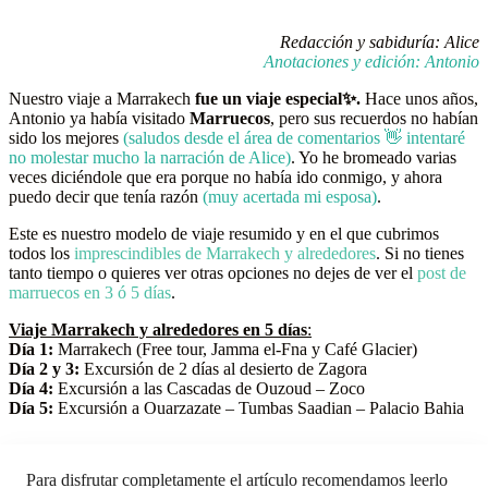
Redacción y sabiduría: Alice
Anotaciones y edición: Antonio
Nuestro viaje a Marrakech
fue un viaje especial✨.
Hace unos años,
Antonio ya había visitado
Marruecos
, pero sus recuerdos no habían
sido los mejores
(saludos desde el área de comentarios 👋 intentaré
no molestar mucho la narración de Alice)
. Yo he bromeado varias
veces diciéndole que era porque no había ido conmigo, y ahora
puedo decir que tenía razón
(muy acertada mi esposa)
.
Este es nuestro modelo de viaje resumido y en el que cubrimos
todos los
imprescindibles de Marrakech y alrededores
. Si no tienes
tanto tiempo o quieres ver otras opciones no dejes de ver el
post de
marruecos en 3 ó 5 días
.
Viaje Marrakech y alrededores en 5 días
:
Día 1:
Marrakech (Free tour, Jamma el-Fna y Café Glacier)
Día 2 y 3:
Excursión de 2 días al desierto de Zagora
Día 4:
Excursión a las Cascadas de Ouzoud – Zoco
Día 5:
Excursión a Ouarzazate – Tumbas Saadian – Palacio Bahia
Para disfrutar completamente el artículo recomendamos leerlo