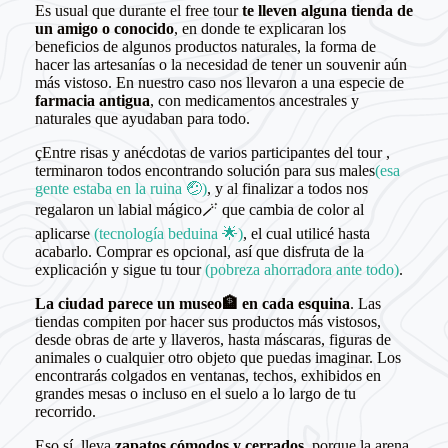
Es usual que durante el free tour
te lleven alguna tienda de
un amigo o conocido
, en donde te explicaran los
beneficios de algunos productos naturales, la forma de
hacer las artesanías o la necesidad de tener un souvenir aún
más vistoso. En nuestro caso nos llevaron a una especie de
farmacia antigua
, con medicamentos ancestrales y
naturales que ayudaban para todo.
çEntre risas y anécdotas de varios participantes del tour ,
terminaron todos encontrando solución para sus males
(esa
gente estaba en la ruina 🤕)
, y al finalizar a todos nos
regalaron un labial mágico🪄 que cambia de color al
aplicarse
(tecnología beduina 🌟)
, el cual utilicé hasta
acabarlo. Comprar es opcional, así que disfruta de la
explicación y sigue tu tour
(pobreza ahorradora ante todo)
.
La ciudad parece un museo🏦 en cada esquina
. Las
tiendas compiten por hacer sus productos más vistosos,
desde obras de arte y llaveros, hasta máscaras, figuras de
animales o cualquier otro objeto que puedas imaginar. Los
encontrarás colgados en ventanas, techos, exhibidos en
grandes mesas o incluso en el suelo a lo largo de tu
recorrido.
Eso sí, lleva
zapatos cómodos y cerrados
, porque la arena