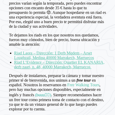
precios varían según la temporada, pero puedes encontrar
opciones con encanto desde 35 € hasta lo que tu
presupuesto lo permita 🤑. Aunque hospedarse en un riad es
una experiencia especial, la verdadera aventura está fuera.
Por eso, elegid uno a buen precio te permitirá disfrutar más
de la ciudad y sus actividades.
Te dejamos los riads en los que nosotros nos quedamos,
fueron muy cómodos, bien de precio, buena ubicación y
amable la atención:
Riad Laora – Dirección: 1 Derb Mqdem – Arset
Loughzail, Medina 40000 Marrakech, Marruecos
Riad L’Evidence – Dirección: Quartier EL KANARIA,
derb zaari, n. 48, 40000 Marrakech, Marruecos
Después de instalarnos, preparar la cámara y tomar nuestro
primer té de bienvenida, nos unimos a un
free tour
en
español. Nosotros lo reservamos en
Free Walking Tours
,
pero hay muchas opciones disponibles, especialmente en
inglés y francés
(buuu👎🏻)
. Siempre recomendamos hacer
un free tour como primera toma de contacto con el destino,
ya que te da un vistazo general de lo que luego puedes
explorar por tu cuenta.