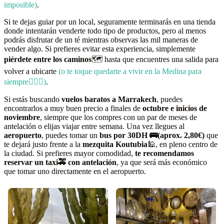
imposible)
.
Si te dejas guiar por un local, seguramente terminarás en una tienda
donde intentarán venderte todo tipo de productos, pero al menos
podrás disfrutar de un té mientras observas las mil maneras de
vender algo. Si prefieres evitar esta experiencia, simplemente
piérdete entre los caminos
🗺️ hasta que encuentres una salida para
volver a ubicarte
(o te toque quedarte a vivir en la Medina para
siempre🤷🏻‍♂️)
.
Si estás buscando
vuelos baratos a Marrakech
, puedes
encontrarlos a muy buen precio a finales de
octubre e inicios de
noviembre
, siempre que los compres con un par de meses de
antelación o elijas viajar entre semana. Una vez llegues al
aeropuerto
, puedes tomar un
bus por 30DH 🚌(aprox. 2,80€)
que
te dejará justo frente a la
mezquita Koutubia
🕌, en pleno centro de
la ciudad. Si prefieres mayor comodidad,
te recomendamos
reservar un taxi🚕 con antelación
, ya que será más económico
que tomar uno directamente en el aeropuerto.