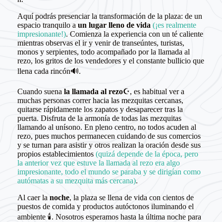
Aquí podrás presenciar la transformación de la plaza: de un
espacio tranquilo a
un lugar lleno de vida
(¡es realmente
impresionante!)
. Comienza la experiencia con un té caliente
mientras observas el ir y venir de transeúntes, turistas,
monos y serpientes, todo acompañado por la llamada al
rezo, los gritos de los vendedores y el constante bullicio que
llena cada rincón🔊.
Cuando suena
la llamada al rezo
☪️, es habitual ver a
muchas personas correr hacia las mezquitas cercanas,
quitarse rápidamente los zapatos y desaparecer tras la
puerta. Disfruta de la armonía de todas las mezquitas
llamando al unísono. En pleno centro, no todos acuden al
rezo, pues muchos permanecen cuidando de sus comercios
y se turnan para asistir y otros realizan la oración desde sus
propios establecimientos
(quizá depende de la época, pero
la anterior vez que estuve la llamada al rezo era algo
impresionante, todo el mundo se paraba y se dirigían como
autómatas a su mezquita más cercana)
.
Al caer la
noche
, la plaza se llena de vida con cientos de
puestos de comida y productos autóctonos iluminando el
ambiente 🕯️. Nosotros esperamos hasta la última noche para