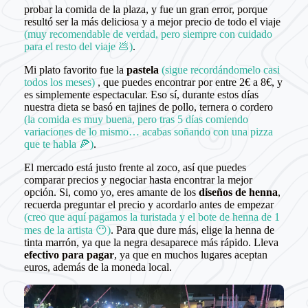
probar la comida de la plaza, y fue un gran error, porque
resultó ser la más deliciosa y a mejor precio de todo el viaje
(muy recomendable de verdad, pero siempre con cuidado
para el resto del viaje 💩)
.
Mi plato favorito fue la
pastela
(sigue recordándomelo casi
todos los meses)
, que puedes encontrar por entre 2€ a 8€, y
es simplemente espectacular. Eso sí, durante estos días
nuestra dieta se basó en tajines de pollo, ternera o cordero
(la comida es muy buena, pero tras 5 días comiendo
variaciones de lo mismo… acabas soñando con una pizza
que te habla 🍕)
.
El mercado está justo frente al zoco, así que puedes
comparar precios y negociar hasta encontrar la mejor
opción. Si, como yo, eres amante de los
diseños de henna
,
recuerda preguntar el precio y acordarlo antes de empezar
(creo que aquí pagamos la turistada y el bote de henna de 1
mes de la artista 😶)
. Para que dure más, elige la henna de
tinta marrón, ya que la negra desaparece más rápido. Lleva
efectivo para pagar
, ya que en muchos lugares aceptan
euros, además de la moneda local.