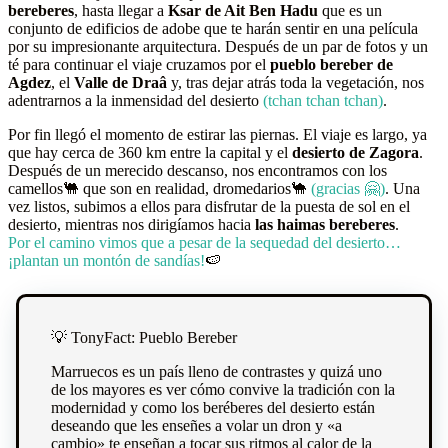
bereberes
, hasta llegar a
Ksar de Ait Ben Hadu
que es un
conjunto de edificios de adobe que te harán sentir en una película
por su impresionante arquitectura. Después de un par de fotos y un
té para continuar el viaje cruzamos por el
pueblo bereber de
Agdez
, el
Valle de Draâ
y, tras dejar atrás toda la vegetación, nos
adentrarnos a la inmensidad del desierto
(tchan tchan tchan)
.
Por fin llegó el momento de estirar las piernas. El viaje es largo, ya
que hay cerca de 360 km entre la capital y el
desierto de Zagora
.
Después de un merecido descanso, nos encontramos con los
camellos🐫 que son en realidad, dromedarios🐪
(gracias 🤗)
. Una
vez listos, subimos a ellos para disfrutar de la puesta de sol en el
desierto, mientras nos dirigíamos hacia
las haimas bereberes
.
Por el camino vimos que a pesar de la sequedad del desierto…
¡plantan un montón de sandías!
🍉
💡 TonyFact: Pueblo Bereber
Marruecos es un país lleno de contrastes y quizá uno
de los mayores es ver cómo convive la tradición con la
modernidad y como los beréberes del desierto están
deseando que les enseñes a volar un dron y «a
cambio» te enseñan a tocar sus ritmos al calor de la