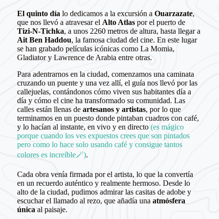
El quinto día
lo dedicamos a la excursión a
Ouarzazate
,
que nos llevó a atravesar el
Alto Atlas
por el puerto de
Tizi-N-Tichka
, a unos 2260 metros de altura, hasta llegar a
Ait Ben Haddou
, la famosa ciudad del cine. En este lugar
se han grabado películas icónicas como La Momia,
Gladiator y Lawrence de Arabia entre otras.
Para adentrarnos en la ciudad, comenzamos una caminata
cruzando un puente y una vez allí, el guía nos llevó por las
callejuelas, contándonos cómo viven sus habitantes día a
día y cómo el cine ha transformado su comunidad. Las
calles están llenas de
artesanos y artistas
, por lo que
terminamos en un puesto donde pintaban cuadros con café,
y lo hacían al instante, en vivo y en directo
(es mágico
porque cuando los ves expuestos crees que son pintados
pero como lo hace solo usando café y consigue tantos
colores es increíble🪄)
.
Cada obra venía firmada por el artista, lo que la convertía
en un recuerdo auténtico y realmente hermoso. Desde lo
alto de la ciudad, pudimos admirar las casitas de adobe y
escuchar el llamado al rezo, que añadía una
atmósfera
única
al paisaje.