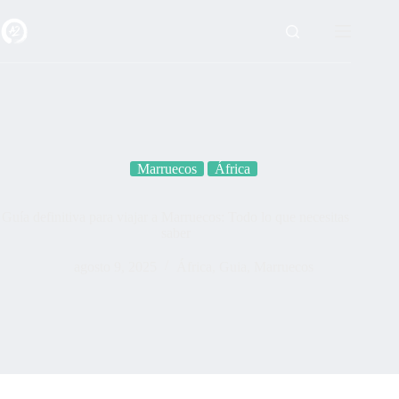
Saltar
al
contenido
Marruecos
África
Guía definitiva para viajar a Marruecos: Todo lo que necesitas
saber
agosto 9, 2025
África
,
Guia
,
Marruecos