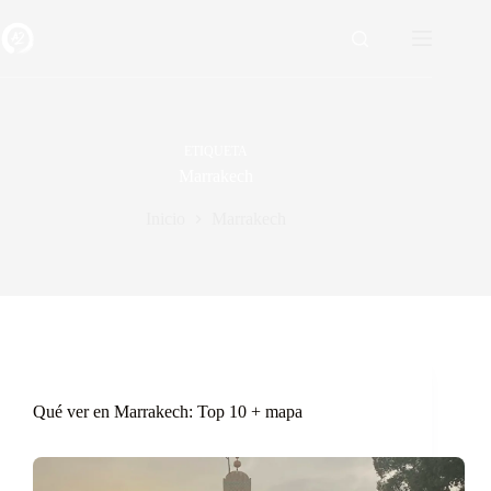
Saltar
al
contenido
ETIQUETA
Marrakech
Inicio
Marrakech
Qué ver en Marrakech: Top 10 + mapa