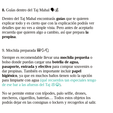
8.
Guías dentro del Taj Mahal 🗣️💰
Dentro del Taj Mahal encontrarás
guías
que te quieren
explicar todo y es cierto que con la explicación podrás ver
detalles que no ves a simple vista. Pero antes de aceptarlo
recuerda que quieren algo a cambio, así que prepara
la
propina
.
9. Mochila preparada 🎒💦🧻
Siempre es recomendable llevar una
mochila pequeña
o
bolso donde puedas cargar una
botella de agua,
pasaporte, entrada y efectivo
para comprar souvenirs o
dar propinas. También es importante incluir
papel
higiénico
, ya que en muchos baños tienen solo la opción
para limpiarte con agua
(qué recuerdos tan especiales tengo
de ese bar a las afueras del Taj 💩😂)
.
No se permite entrar con trípodes, palo selfie, drones,
mecheros, cigarrillos, baterías… Todos estos objetos los
podrás dejar en las consignas o lockers y recogerlos al salir.