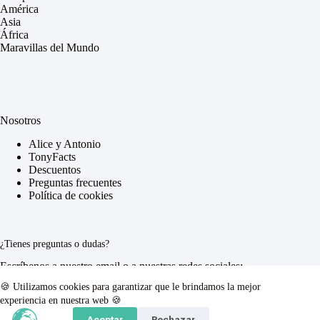
América
Asia
África
Maravillas del Mundo
Nosotros
Alice y Antonio
TonyFacts
Descuentos
Preguntas frecuentes
Política de cookies
¿Tienes preguntas o dudas?
Escríbenos a nuestro email o a nuestras redes sociales:
🍪 Utilizamos cookies para garantizar que le brindamos la mejor
Correo electrónico:
experiencia en nuestra web 🍪
contacto@a2travelers.com
Aceptar
Rechazar