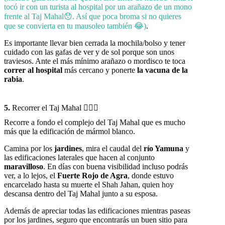
tocó ir con un turista al hospital por un arañazo de un mono
frente al Taj Mahal😯. Así que poca broma si no quieres
que se convierta en tu mausoleo también 😂)
.
Es importante llevar bien cerrada la mochila/bolso y tener
cuidado con las gafas de ver y de sol porque son unos
traviesos. Ante el más mínimo arañazo o mordisco te toca
correr al hospital
más cercano y ponerte
la vacuna de la
rabia
.
5.
Recorrer el Taj Mahal 🚶🏻‍♀️
Recorre a fondo el complejo del Taj Mahal que es mucho
más que la edificación de mármol blanco.
Camina por los
jardines
, mira el caudal del
río Yamuna
y
las edificaciones laterales que hacen al conjunto
maravilloso
. En días con buena visibilidad incluso podrás
ver, a lo lejos, el
Fuerte Rojo de Agra
, donde estuvo
encarcelado hasta su muerte el Shah Jahan, quien hoy
descansa dentro del Taj Mahal junto a su esposa.
Además de apreciar todas las edificaciones mientras paseas
por los jardines, seguro que encontrarás un buen sitio para