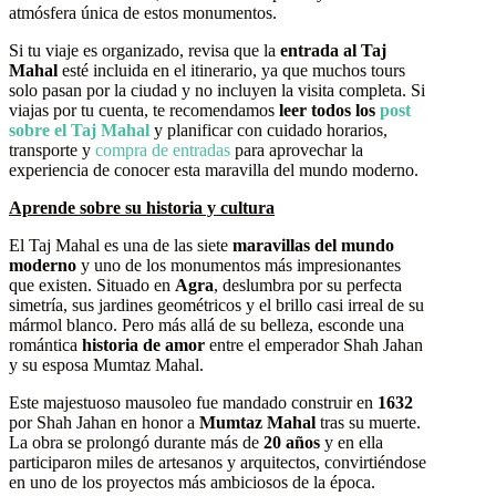
atmósfera única de estos monumentos.
Si tu viaje es organizado, revisa que la
entrada al Taj
Mahal
esté incluida en el itinerario, ya que muchos tours
solo pasan por la ciudad y no incluyen la visita completa. Si
viajas por tu cuenta, te recomendamos
leer todos los
post
sobre el Taj Mahal
y planificar con cuidado horarios,
transporte y
compra de entradas
para aprovechar la
experiencia de conocer esta maravilla del mundo moderno.
Aprende sobre su historia y cultura
El Taj Mahal es una de las siete
maravillas del mundo
moderno
y uno de los monumentos más impresionantes
que existen. Situado en
Agra
, deslumbra por su perfecta
simetría, sus jardines geométricos y el brillo casi irreal de su
mármol blanco. Pero más allá de su belleza, esconde una
romántica
historia de amor
entre el emperador Shah Jahan
y su esposa Mumtaz Mahal.
Este majestuoso mausoleo fue mandado construir en
1632
por Shah Jahan en honor a
Mumtaz Mahal
tras su muerte.
La obra se prolongó durante más de
20 años
y en ella
participaron miles de artesanos y arquitectos, convirtiéndose
en uno de los proyectos más ambiciosos de la época.