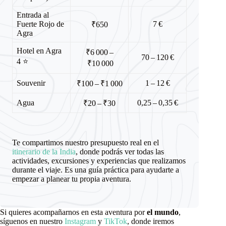
Entrada al
Fuerte Rojo de
7 €
₹650
Agra
Hotel en Agra
₹6 000 –
70 – 120 €
4 ⭐️
₹10 000
Souvenir
1 – 12 €
₹100 – ₹1 000
Agua
0,25 – 0,35 €
₹20 – ₹30
Te compartimos nuestro presupuesto real en el
itinerario de la India
, donde podrás ver todas las
actividades, excursiones y experiencias que realizamos
durante el viaje. Es una guía práctica para ayudarte a
empezar a planear tu propia aventura.
Si quieres acompañarnos en esta aventura por
el mundo
,
síguenos en nuestro
Instagram
y
TikTok
, donde iremos