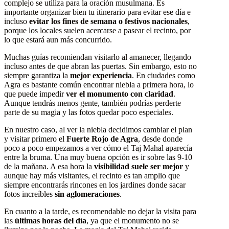
complejo se utiliza para la oración musulmana. Es
importante organizar bien tu itinerario para evitar ese día e
incluso
evitar los fines de semana o festivos nacionales
,
porque los locales suelen acercarse a pasear el recinto, por
lo que estará aun más concurrido.
Muchas guías recomiendan visitarlo al amanecer, llegando
incluso antes de que abran las puertas. Sin embargo, esto no
siempre garantiza la
mejor experiencia
. En ciudades como
Agra es bastante común encontrar niebla a primera hora, lo
que puede impedir
ver el monumento con claridad
.
Aunque tendrás menos gente, también podrías perderte
parte de su magia y las fotos quedar poco especiales.
En nuestro caso, al ver la niebla decidimos cambiar el plan
y visitar primero el
Fuerte Rojo de Agra
, desde donde
poco a poco empezamos a ver cómo el Taj Mahal aparecía
entre la bruma. Una muy buena opción es ir sobre las 9-10
de la mañana. A esa hora la
visibilidad suele ser mejor
y
aunque hay más visitantes, el recinto es tan amplio que
siempre encontrarás rincones en los jardines donde sacar
fotos increíbles
sin aglomeraciones
.
En cuanto a la tarde, es recomendable no dejar la visita para
las
últimas horas del día
, ya que el monumento no se