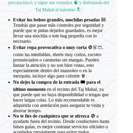
precaución⚠️ y sigue sus consejos 🧠 y disfrutarás del
Taj Mahal al máximo 🔝:
Evitar los bolsos grandes, mochilas pesadas
🎒.
Tendrás que pasar más controles por seguridad y
puede que te pidan dejarlos guardados, es mejor
llevar una mochila o tote bag pequeña con lo
necesario.
Evitar ropa provocativa o muy corta
🚫👗🩳,
como las minifaldas, shorts muy cortos, escotes
pronunciados o camisetas sin mangas. Pueden
llamar la atención y no son bien vistas, esto
especialmente dentro del mausoleo o en la
mezquita, incluye algo para cubrirte 🧣.
No dejes la compra de la entrada 🎟️ para el
último momento
en el recinto del Taj Mahal, ya
que puede que no haya disponibilidad o tengas que
hacer largas colas. Lo más recomendable es
adquirirla con antelación para asegurar tu visita y
ahorrar tiempo.
No te fíes de cualquiera que se ofrezca
🚫 a
ayudarte fuera del recinto. Desde conductores hasta
falsos guías, es mejor contratar servicios oficiales o
acordados previamente para evitar malos