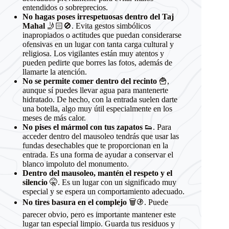
entendidos o sobreprecios.
No hagas poses irrespetuosas dentro del Taj
Mahal
🤳🏻🚫. Evita gestos simbólicos
inapropiados o actitudes que puedan considerarse
ofensivas en un lugar con tanta carga cultural y
religiosa. Los vigilantes están muy atentos y
pueden pedirte que borres las fotos, además de
llamarte la atención.
No se permite comer dentro del recinto
🍟,
aunque sí puedes llevar agua para mantenerte
hidratado. De hecho, con la entrada suelen darte
una botella, algo muy útil especialmente en los
meses de más calor.
No pises el mármol con tus zapatos
👟. Para
acceder dentro del mausoleo tendrás que usar las
fundas desechables que te proporcionan en la
entrada. Es una forma de ayudar a conservar el
blanco impoluto del monumento.
Dentro del mausoleo, mantén el respeto y el
silencio
🤫. Es un lugar con un significado muy
especial y se espera un comportamiento adecuado.
No tires basura en el complejo
🗑️🚯. Puede
parecer obvio, pero es importante mantener este
lugar tan especial limpio. Guarda tus residuos y