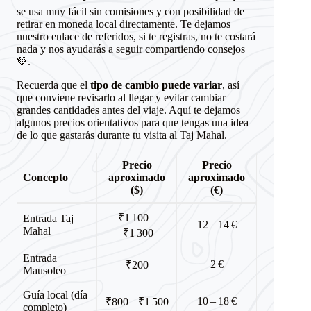
se usa muy fácil sin comisiones y con posibilidad de
retirar en moneda local directamente. Te dejamos
nuestro enlace de referidos, si te registras, no te costará
nada y nos ayudarás a seguir compartiendo consejos
💚.
Recuerda que el
tipo de cambio puede variar
, así
que conviene revisarlo al llegar y evitar cambiar
grandes cantidades antes del viaje. Aquí te dejamos
algunos precios orientativos para que tengas una idea
de lo que gastarás durante tu visita al Taj Mahal.
Precio
Precio
Concepto
aproximado
aproximado
($)
(€)
₹1 100 –
Entrada Taj
12 – 14 €
Mahal
₹1 300
Entrada
2 €
₹200
Mausoleo
Guía local (día
10 – 18 €
₹800 – ₹1 500
completo)