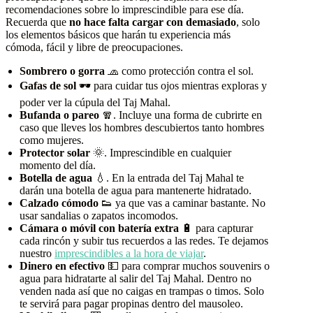
recomendaciones sobre lo imprescindible para ese día.
Recuerda que
no hace falta cargar con demasiado
, solo
los elementos básicos que harán tu experiencia más
cómoda, fácil y libre de preocupaciones.
Sombrero o gorra
🧢 como protección contra el sol.
Gafas de sol
🕶️ para cuidar tus ojos mientras exploras y
poder ver la cúpula del Taj Mahal.
Bufanda o pareo
🧣. Incluye una forma de cubrirte en
caso que lleves los hombres descubiertos tanto hombres
como mujeres.
Protector solar
🌞. Imprescindible en cualquier
momento del día.
Botella de agua
💧. En la entrada del Taj Mahal te
darán una botella de agua para mantenerte hidratado.
Calzado cómodo
👟 ya que vas a caminar bastante. No
usar sandalias o zapatos incomodos.
Cámara o móvil con batería extra
🔋 para capturar
cada rincón y subir tus recuerdos a las redes. Te dejamos
nuestro
imprescindibles a la hora de viajar
.
Dinero en efectivo
💵 para comprar muchos souvenirs o
agua para hidratarte al salir del Taj Mahal. Dentro no
venden nada así que no caigas en trampas o timos. Solo
te servirá para pagar propinas dentro del mausoleo.