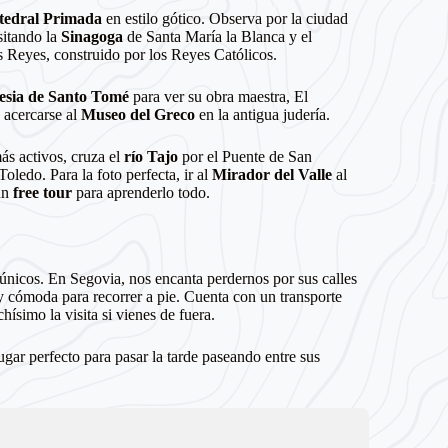
tedral Primada
en estilo gótico. Observa por la ciudad
isitando la
Sinagoga
de Santa María la Blanca y el
 Reyes, construido por los Reyes Católicos.
lesia de Santo Tomé
para ver su obra maestra, El
 acercarse al
Museo del Greco
en la antigua judería.
ás activos, cruza el
río Tajo
por el Puente de San
Toledo. Para la foto perfecta, ir al
Mirador del Valle
al
un
free tour
para aprenderlo todo.
s únicos. En Segovia, nos encanta perdernos por sus calles
 cómoda para recorrer a pie. Cuenta con un transporte
ísimo la visita si vienes de fuera.
gar perfecto para pasar la tarde paseando entre sus