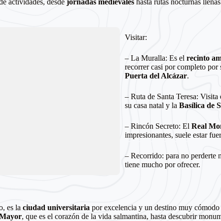
 de actividades, desde
jornadas medievales
hasta rutas nocturnas llenas
Visitar:
– La Muralla: Es el
recinto a
recorrer casi por completo por
Puerta del Alcázar
.
– Ruta de Santa Teresa: Visita
su casa natal y la
Basílica de 
– Rincón Secreto: El
Real Mon
impresionantes, suele estar fuer
– Recorrido: para no perderte 
tiene mucho por ofrecer.
o, es la
ciudad universitaria
por excelencia y un destino muy cómodo p
 Mayor
, que es el corazón de la vida salmantina, hasta descubrir monu