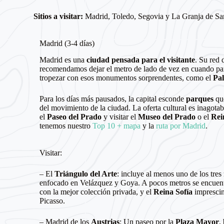
Sitios a visitar:
Madrid, Toledo, Segovia y La Granja de San
Madrid (3-4 días)
Madrid es una
ciudad pensada para el visitante
. Su red 
recomendamos dejar el metro de lado de vez en cuando para
tropezar con esos monumentos sorprendentes, como el
Pal
Para los días más pausados, la capital esconde
parques
qu
del movimiento de la ciudad. La oferta cultural es inagot
el
Paseo del Prado
y visitar el
Museo del Prado
o el
Rei
tenemos nuestro
Top 10 + mapa
y la
ruta por Madrid
.
Visitar:
– El
Triángulo del Arte
: incluye al menos uno de los tre
enfocado en Velázquez y Goya. A pocos metros se encuen
con la mejor colección privada, y el
Reina Sofía
imprescin
Picasso.
– Madrid de los
Austrias
: Un paseo por la
Plaza Mayor
,