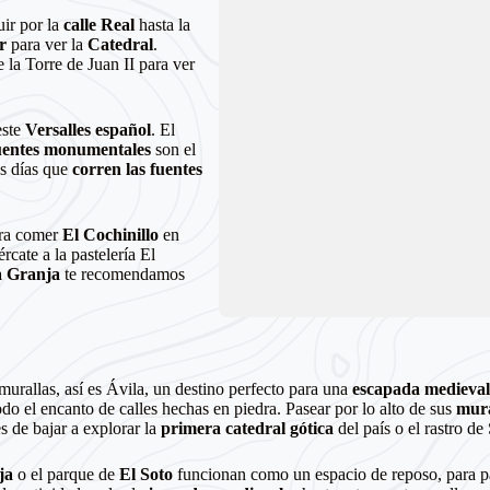
ir por la
calle Real
hasta la
r
para ver la
Catedral
.
e la Torre de Juan II para ver
este
Versalles español
. El
uentes monumentales
son el
os días que
corren las fuentes
ara comer
El Cochinillo
en
rcate a la pastelería El
 Granja
te recomendamos
murallas, así es Ávila, un destino perfecto para una
escapada medieva
odo el
encanto de calles hechas en piedra. Pasear por lo alto de sus
mura
s de bajar a explorar la
primera catedral gótica
del país o el rastro de
ja
o el parque de
El Soto
funcionan como un espacio de reposo, para pa