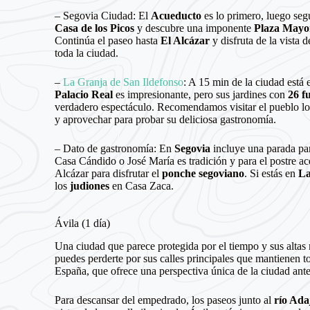
– Segovia Ciudad: El
Acueducto
es lo primero, luego segu
Casa de los Picos
y descubre una imponente
Plaza Mayo
Continúa el paseo hasta
El Alcázar
y disfruta de la vista d
toda la ciudad.
–
La Granja de San Ildefonso
: A 15 min de la ciudad está 
Palacio Real
es impresionante, pero sus jardines con
26 f
verdadero espectáculo. Recomendamos visitar el pueblo l
y aprovechar para probar su deliciosa gastronomía.
– Dato de gastronomía: En
Segovia
incluye una parada p
Casa Cándido o José María es tradición y para el postre acé
Alcázar para disfrutar el
ponche segoviano
. Si estás en
La
los
judiones
en Casa Zaca.
Ávila (1 día)
Una ciudad que parece protegida por el tiempo y sus altas 
puedes perderte por sus calles principales que mantienen t
España, que ofrece una perspectiva única de la ciudad ante
Para descansar del empedrado, los paseos junto al
río Ada