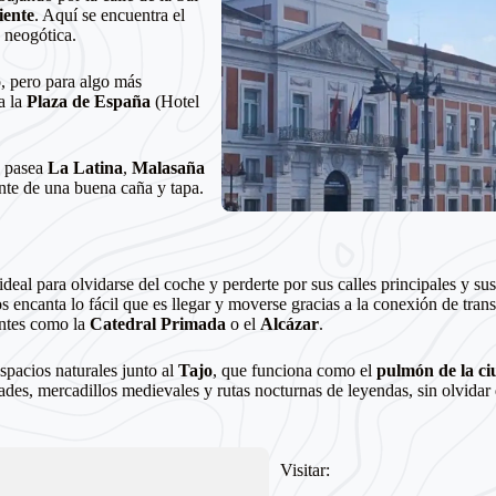
iente
. Aquí se encuentra el
 neogótica.
o, pero para algo más
a la
Plaza de España
(Hotel
, pasea
La
Latina
,
Malasaña
ente de una buena caña y tapa.
ideal para olvidarse del coche y perderte por sus calles principales y s
s encanta lo fácil que es llegar y moverse gracias a la conexión de tran
entes como la
Catedral Primada
o el
Alcázar
.
spacios naturales junto al
Tajo
, que funciona como el
pulmón de la c
ades, mercadillos medievales y rutas nocturnas de leyendas, sin olvidar
Visitar: