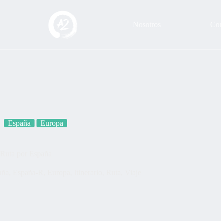
Nosotros
Con
España
Europa
Ruta por España
aña
,
España-R
,
Europa
,
Itinerario
,
Ruta
,
Viaje