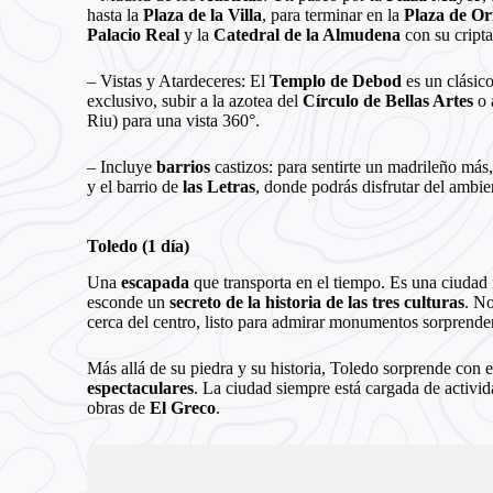
hasta la
Plaza de la Villa
, para terminar en la
Plaza de Or
Palacio Real
y la
Catedral de la Almudena
con su cripta
– Vistas y Atardeceres: El
Templo de Debod
es un clásic
exclusivo, subir a la azotea del
Círculo de Bellas Artes
o 
Riu) para una vista 360°.
– Incluye
barrios
castizos: para sentirte un madrileño más
y el barrio de
las Letras
, donde podrás disfrutar del ambi
Toledo (1 día)
Una
escapada
que transporta en el tiempo. Es una ciudad 
esconde un
secreto de la historia de las tres culturas
. No
cerca del centro, listo para admirar monumentos sorprend
Más allá de su piedra y su historia, Toledo sorprende con e
espectaculares
. La ciudad siempre está cargada de activid
obras de
El Greco
.