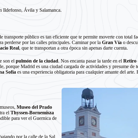
 Ildefonso, Ávila y Salamanca.
de transporte público es tan eficiente que te permite moverte con total f
 perderse por las calles principales. Caminar por la
Gran Vía
o descub
acio Real
, que te transportan a otra época sin apenas darte cuenta.
e son el
pulmón de la ciudad
. Nos encanta pasar la tarde en el
Retiro
able, porque Madrid es una ciudad cargada de actividades y presume de t
na Sofía
es una experiencia obligatoria para cualquier amante del arte
s museos,
Museo del Prado
tra el
Thyssen-Bornemisza
dible para ver el Guernica de
 bajando por la calle de la Sal