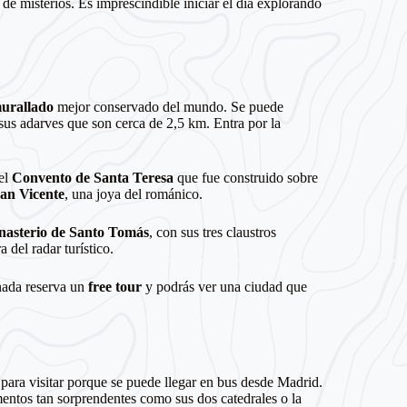
 de misterios. Es imprescindible iniciar el día explorando
murallado
mejor conservado del mundo. Se puede
 sus adarves que son cerca de 2,5 km. Entra por la
 el
Convento de Santa Teresa
que fue construido sobre
San Vicente
, una joya del románico.
asterio de Santo Tomás
, con sus tres claustros
a del radar turístico.
nada reserva un
free tour
y podrás ver una ciudad que
ara visitar porque se puede llegar en bus desde Madrid.
mentos tan sorprendentes como sus dos catedrales o la