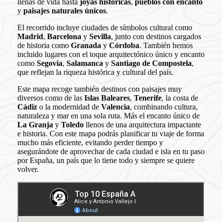
llenas de vida hasta
joyas históricas
,
pueblos con encanto
y
paisajes naturales únicos
.
El recorrido incluye ciudades de símbolos cultural como
Madrid
,
Barcelona
y
Sevilla
, junto con destinos cargados
de historia como
Granada
y
Córdoba
. También hemos
incluido lugares con el toque arquitectónico único y encanto
como
Segovia
,
Salamanca
y
Santiago de Compostela
,
que reflejan la riqueza histórica y cultural del país.
Este mapa recoge también destinos con paisajes muy
diversos como de las
Islas Baleares
,
Tenerife
, la costa de
Cádiz
o la modernidad de
Valencia
, combinando cultura,
naturaleza y mar en una sola ruta. Más el encanto único de
La Granja
y
Toledo
llenos de una arquitectura impactante
e historia. Con este mapa podrás planificar tu viaje de forma
mucho más eficiente, evitando perder tiempo y
asegurándote de aprovechar de cada ciudad e isla en tu paso
por España, un país que lo tiene todo y siempre se quiere
volver.