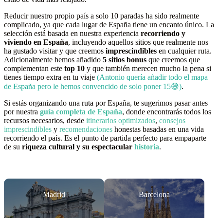
Reducir nuestro propio país a solo 10 paradas ha sido realmente
complicado, ya que cada lugar de España tiene un encanto único. La
selección está basada en nuestra experiencia
recorriendo y
viviendo en España
, incluyendo aquellos sitios que realmente nos
ha gustado visitar y que creemos
imprescindibles
en cualquier ruta.
Adicionalmente hemos añadido
5 sitios bonus
que creemos que
complementan este
top 10
y que también merecen mucho la pena si
tienes tiempo extra en tu viaje
(Antonio quería añadir todo el mapa
de España pero le hemos convencido de solo poner 15😅)
.
Si estás organizando una ruta por España, te sugerimos pasar antes
por nuestra
guía completa de España
, donde encontrarás todos los
recursos necesarios, desde
itinerarios optimizados
,
consejos
imprescindibles
y
recomendaciones
honestas basadas en una vida
recorriendo el país. Es el punto de partida perfecto para empaparte
de su
riqueza cultural y su espectacular
historia
.
Madrid
Barcelona