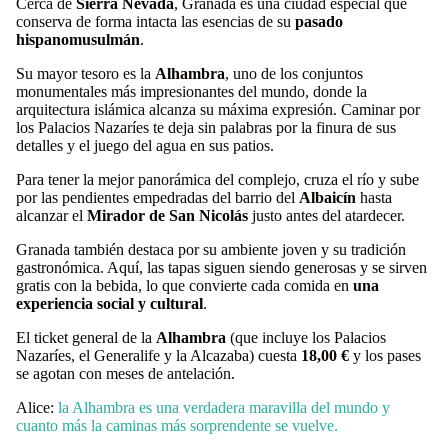
Cerca de
Sierra Nevada
, Granada es una ciudad especial que
conserva de forma intacta las esencias de su
pasado
hispanomusulmán
.
Su mayor tesoro es la
Alhambra
, uno de los conjuntos
monumentales más impresionantes del mundo, donde la
arquitectura islámica alcanza su máxima expresión. Caminar por
los Palacios Nazaríes te deja sin palabras por la finura de sus
detalles y el juego del agua en sus patios.
Para tener la mejor panorámica del complejo, cruza el río y sube
por las pendientes empedradas del barrio del
Albaicín
hasta
alcanzar el
Mirador de San Nicolás
justo antes del atardecer.
Granada también destaca por su ambiente joven y su tradición
gastronómica. Aquí, las tapas siguen siendo generosas y se sirven
gratis con la bebida, lo que convierte cada comida en
una
experiencia social y cultural
.
El ticket general de la
Alhambra
(que incluye los Palacios
Nazaríes, el Generalife y la Alcazaba) cuesta
18,00 €
y los pases
se agotan con meses de antelación.
Alice:
la Alhambra es una verdadera maravilla del mundo y
cuanto más la caminas más sorprendente se vuelve.