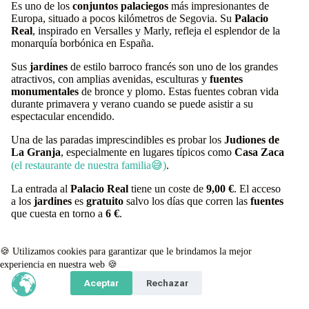
Es uno de los
conjuntos palaciegos
más impresionantes de
Europa, situado a pocos kilómetros de Segovia. Su
Palacio
Real
, inspirado en Versalles y Marly, refleja el esplendor de la
monarquía borbónica en España.
Sus
jardines
de estilo barroco francés son uno de los grandes
atractivos, con amplias avenidas, esculturas y
fuentes
monumentales
de bronce y plomo. Estas fuentes cobran vida
durante primavera y verano cuando se puede asistir a su
espectacular encendido.
Una de las paradas imprescindibles es probar los
Judiones de
La Granja
, especialmente en lugares típicos como
Casa Zaca
(el restaurante de nuestra familia😅)
.
La entrada al
Palacio Real
tiene un coste de
9,00 €
. El acceso
a los
jardines
es
gratuito
salvo los días que corren las
fuentes
que cuesta en torno a
6 €
.
Alice: ⛲️
el pueblo donde creció Antonio, donde disfrutamos
🍪 Utilizamos cookies para garantizar que le brindamos la mejor
de las fiestas y la buena comida familiar.
experiencia en nuestra web 🍪
Aceptar
Rechazar