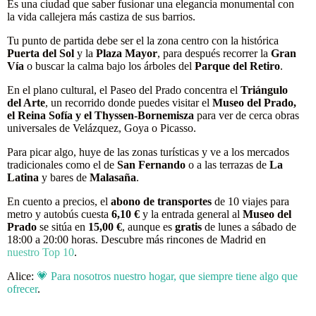
Es una ciudad que saber fusionar una elegancia monumental con
la vida callejera más castiza de sus barrios.
Tu punto de partida debe ser el la zona centro con la histórica
Puerta del Sol
y la
Plaza Mayor
, para después recorrer la
Gran
Vía
o buscar la calma bajo los árboles del
Parque del Retiro
.
En el plano cultural, el Paseo del Prado concentra el
Triángulo
del Arte
, un recorrido donde puedes visitar el
Museo del Prado,
el Reina Sofía y el Thyssen-Bornemisza
para ver de cerca obras
universales de Velázquez, Goya o Picasso.
Para picar algo, huye de las zonas turísticas y ve a los mercados
tradicionales como el de
San Fernando
o a las terrazas de
La
Latina
y bares de
Malasaña
.
En cuento a precios, el
abono de transportes
de 10 viajes para
metro y autobús cuesta
6,10 €
y la entrada general al
Museo del
Prado
se sitúa en
15,00 €
, aunque es
gratis
de lunes a sábado de
18:00 a 20:00 horas. Descubre más rincones de Madrid en
nuestro Top 10
.
Alice:
💗 Para nosotros nuestro hogar, que siempre tiene algo que
ofrecer
.