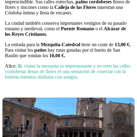
imprescindible. Sus calles estrechas,
patios cordobeses
llenos de
flores y rincones como la
Calleja de las Flores
muestran una
Córdoba íntima y llena de encanto.
La ciudad también conserva importantes vestigios de su pasado
romano y medieval, como el
Puente Romano
o el
Alcázar de
los Reyes Cristianos
.
La entrada para la
Mezquita-Catedral
tiene un coste de
13,00 €.
Para visitar los
patios
hay rutas guiadas por el barrio de San
Basilio que rondan los
10,00 €.
Alice:
🕌 visitar la mezquita es impresionante y recorrer las calles
cordobesas llenas de flores es una sensación de conectar con la
historia mientras disfrutas con amigos.