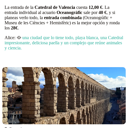
La entrada de la
Catedral de Valencia
cuesta
12,00 €
. La
entrada individual al acuario
Oceanogràfic
sale por
40 €
, y si
planeas verlo todo, la
entrada combinada
(Oceanogràfic +
Museu de les Ciències + Hemisfèric) es la mejor opción y ronda
los
28€
.
Alice: 🥘
una ciudad que lo tiene todo, playa blanca, una Catedral
impresionante, deliciosa paella y un complejo que reúne animales
y ciencia.