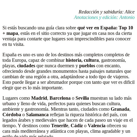
Redacción y sabiduría: Alice
Anotaciones y edición: Antonio
Si estás buscando una guía clara sobre
qué ver en España: Top 10
+ mapa
, estás en el sitio correcto ya que jugar en casa nos da cierta
ventaja para contarte que lugares son imprescindibles para conocer
en tu visita.
España es uno es uno de los destinos más completos completos de
toda Europa, capaz de combinar
historia,
cultura
, gastronomía,
playas,
ciudades
que nunca duermen y
pueblos
con encanto,
ofreciendo desde grandes monumentos hasta paisajes naturales que
cambian de una región a otra, adaptándose a todo tipo de viajeros.
Esto puede llegar a ser abrumador porque con tanto que ver es dificil
elegir que es lo más importante.
Lugares como
Madrid
,
Barcelona
o
Sevilla
muestran su lado más
urbano y lleno de vida, perfectos para quienes buscan cultura,
ambiente y gastronomía. Mientras tanto, ciudades como
Granada
,
Córdoba
o
Salamanca
reflejan la riqueza histórica del país, con
legados árabes y medievales que hacen de cada paseo un viaje en el
tiempo. Y destinos como
Tenerife
,
Cádiz
o
Valencia
ofrecen su
cara más mediterránea y atlántica con playas, clima agradable y un
estilo de vida más relajado.