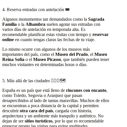
4. Reserva entradas con antelación 🎟️
Algunos monumentos tan demandados como la
Sagrada
Familia
o la
Alhambra
suelen agotar sus entradas con
varios días de antelación en temporada alta. Es
recomendable planificar estas visitas con tiempo y
reservar
online
en cuanto tengas claras las fechas de tu viaje.
Lo mismo ocurre con algunos de los museos más
importantes del país, como el
Museo del Prado
, el
Museo
Reina Sofía
o el
Museo Picasso
, que también pueden tener
muchos visitantes en determinadas horas o días.
5. Más allá de las ciudades 🚶🏻‍♀️🗺️
España es un país que está lleno de
rincones con encanto
,
como Toledo, Segovia o Aranjuez que pasan
desapercibidos al lado de tantas maravillas. Muchos de ellos
se encuentran a poca distancia de la capital y permiten
descubrir
otra cara del país
, cargada con historia,
arquitectura y un ambiente más tranquilo y auténtico. No
dejan de ser
sitios turísticos
, por lo que es recomendable
empezar pronto las visitas para evitar multitudes.