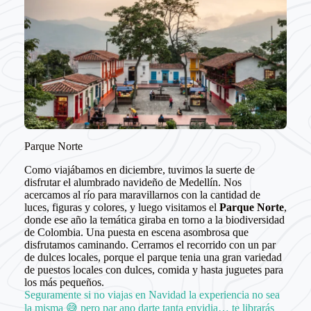
Parque Norte
Como viajábamos en diciembre, tuvimos la suerte de
disfrutar el alumbrado navideño de Medellín. Nos
acercamos al río para maravillarnos con la cantidad de
luces, figuras y colores, y luego visitamos el
Parque Norte
,
donde ese año la temática giraba en torno a la biodiversidad
de Colombia. Una puesta en escena asombrosa que
disfrutamos caminando. Cerramos el recorrido con un par
de dulces locales, porque el parque tenia una gran variedad
de puestos locales con dulces, comida y hasta juguetes para
los más pequeños.
Seguramente si no viajas en Navidad la experiencia no sea
la misma 😅 pero par ano darte tanta envidia… te librarás