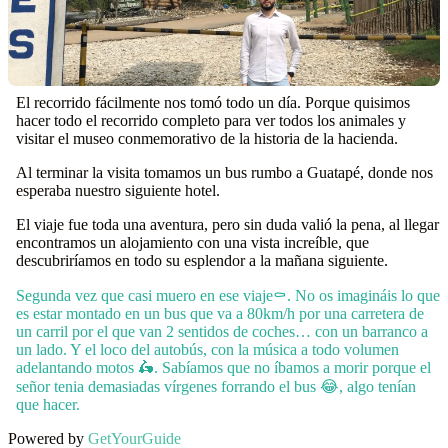
El recorrido fácilmente nos tomó todo un día. Porque quisimos
hacer todo el recorrido completo para ver todos los animales y
visitar el museo conmemorativo de la historia de la hacienda.
Al terminar la visita tomamos un bus rumbo a Guatapé, donde nos
esperaba nuestro siguiente hotel.
El viaje fue toda una aventura, pero sin duda valió la pena, al llegar
encontramos un alojamiento con una vista increíble, que
descubriríamos en todo su esplendor a la mañana siguiente.
Segunda vez que casi muero en ese viaje⚰️. No os imagináis lo que
es estar montado en un bus que va a 80km/h por una carretera de
un carril por el que van 2 sentidos de coches… con un barranco a
un lado. Y el loco del autobús, con la música a todo volumen
adelantando motos 🛵. Sabíamos que no íbamos a morir porque el
señor tenia demasiadas vírgenes forrando el bus 😂, algo tenían
que hacer.
Powered by
GetYourGuide