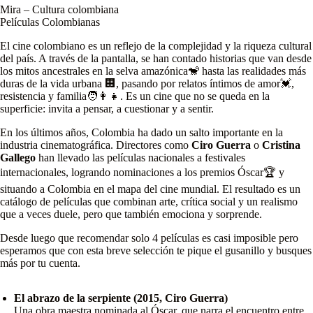
Mira – Cultura colombiana
Películas Colombianas
El cine colombiano es un reflejo de la complejidad y la riqueza cultural
del país. A través de la pantalla, se han contado historias que van desde
los mitos ancestrales en la selva amazónica🐒 hasta las realidades más
duras de la vida urbana 🏢, pasando por relatos íntimos de amor💓,
resistencia y familia🧑‍👩‍👧. Es un cine que no se queda en la
superficie: invita a pensar, a cuestionar y a sentir.
En los últimos años, Colombia ha dado un salto importante en la
industria cinematográfica. Directores como
Ciro Guerra
o
Cristina
Gallego
han llevado las películas nacionales a festivales
internacionales, logrando nominaciones a los premios Óscar🏆 y
situando a Colombia en el mapa del cine mundial. El resultado es un
catálogo de películas que combinan arte, crítica social y un realismo
que a veces duele, pero que también emociona y sorprende.
Desde luego que recomendar solo 4 películas es casi imposible pero
esperamos que con esta breve selección te pique el gusanillo y busques
más por tu cuenta.
El abrazo de la serpiente (2015, Ciro Guerra)
Una obra maestra nominada al Óscar, que narra el encuentro entre