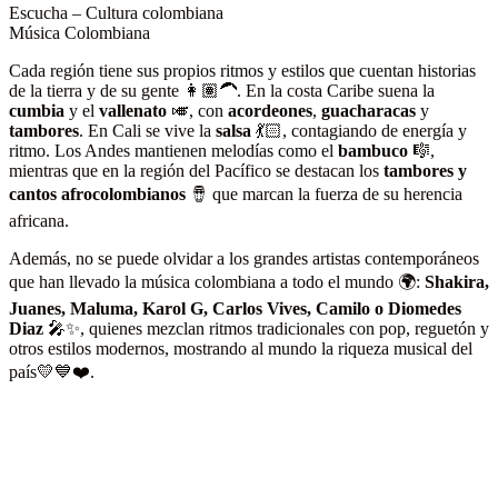
Escucha – Cultura colombiana
Música Colombiana
Cada región tiene sus propios ritmos y estilos que cuentan historias
de la tierra y de su gente 👩🏽‍🦱. En la costa Caribe suena la
cumbia
y el
vallenato
🎺, con
acordeones
,
guacharacas
y
tambores
. En Cali se vive la
salsa
💃🏻, contagiando de energía y
ritmo. Los Andes mantienen melodías como el
bambuco
🎼,
mientras que en la región del Pacífico se destacan los
tambores y
cantos afrocolombianos
🪘 que marcan la fuerza de su herencia
africana.
Además, no se puede olvidar a los grandes artistas contemporáneos
que han llevado la música colombiana a todo el mundo 🌍:
Shakira,
Juanes, Maluma, Karol G, Carlos Vives, Camilo o Diomedes
Diaz
🎤✨, quienes mezclan ritmos tradicionales con pop, reguetón y
otros estilos modernos, mostrando al mundo la riqueza musical del
país💛💙❤️.