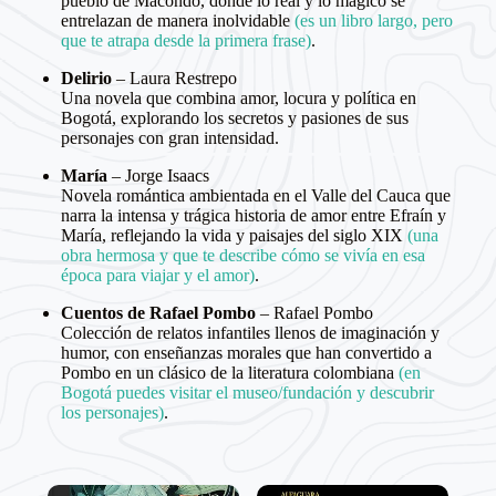
pueblo de Macondo, donde lo real y lo mágico se
entrelazan de manera inolvidable
(es un libro largo, pero
que te atrapa desde la primera frase)
.
Delirio
– Laura Restrepo
Una novela que combina amor, locura y política en
Bogotá, explorando los secretos y pasiones de sus
personajes con gran intensidad.
María
– Jorge Isaacs
Novela romántica ambientada en el Valle del Cauca que
narra la intensa y trágica historia de amor entre Efraín y
María, reflejando la vida y paisajes del siglo XIX
(una
obra hermosa y que te describe cómo se vivía en esa
época para viajar y el amor)
.
Cuentos de Rafael Pombo
– Rafael Pombo
Colección de relatos infantiles llenos de imaginación y
humor, con enseñanzas morales que han convertido a
Pombo en un clásico de la literatura colombiana
(en
Bogotá puedes visitar el museo/fundación y descubrir
los personajes)
.