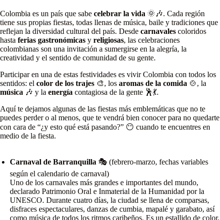
Colombia es un país que sabe
celebrar la vida
🌞🎶. Cada región
tiene sus propias fiestas, todas llenas de música, baile y tradiciones que
reflejan la diversidad cultural del país. Desde
carnavales
coloridos
hasta
ferias gastronómicas
y
religiosas
, las celebraciones
colombianas son una invitación a sumergirse en la alegría, la
creatividad y el sentido de comunidad de su gente.
Participar en una de estas festividades es vivir Colombia con todos los
sentidos: el
color de los trajes
🎨, los
aromas de la comida
🍲, la
música
🎶 y la
energía
contagiosa de la gente 🕺💃.
Aquí te dejamos algunas de las fiestas más emblemáticas que no te
puedes perder o al menos, que te vendrá bien conocer para no quedarte
con cara de “¿y esto qué está pasando?” 😶 cuando te encuentres en
medio de la fiesta.
Carnaval de Barranquilla
🎭 (febrero-marzo, fechas variables
según el calendario de carnaval)
Uno de los carnavales más grandes e importantes del mundo,
declarado Patrimonio Oral e Inmaterial de la Humanidad por la
UNESCO. Durante cuatro días, la ciudad se llena de comparsas,
disfraces espectaculares, danzas de cumbia, mapalé y garabato, así
como música de todos los ritmos caribeños. Es un estallido de color,