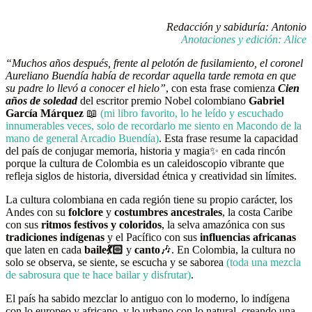
Redacción y sabiduría: Antonio
Anotaciones y edición: Alice
“Muchos años después, frente al pelotón de fusilamiento, el coronel
Aureliano Buendía había de recordar aquella tarde remota en que
su padre lo llevó a conocer el hielo”
, con esta frase comienza
Cien
años de soledad
del escritor premio Nobel colombiano
Gabriel
García Márquez
📖
(mi libro favorito, lo he leído y escuchado
innumerables veces, solo de recordarlo me siento en Macondo de la
mano de general Arcadio Buendía)
. Esta frase resume la capacidad
del país de conjugar memoria, historia y magia✨ en cada rincón
porque la cultura de Colombia es un caleidoscopio vibrante que
refleja siglos de historia, diversidad étnica y creatividad sin límites.
La cultura colombiana en cada región tiene su propio carácter, los
Andes con su
folclore
y
costumbres ancestrales
, la costa Caribe
con sus
ritmos festivos y coloridos
, la selva amazónica con sus
tradiciones indígenas
y el Pacífico con sus
influencias africanas
que laten en cada
baile💃🏻
y
canto
🎶. En Colombia, la cultura no
solo se observa, se siente, se escucha y se saborea
(toda una mezcla
de sabrosura que te hace bailar y disfrutar)
.
El país ha sabido mezclar lo antiguo con lo moderno, lo indígena
con lo europeo y africano, y lo urbano con lo natural, creando una