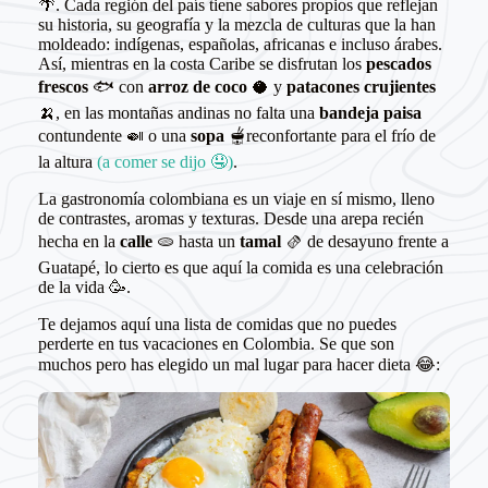
🌴. Cada región del país tiene sabores propios que reflejan
su historia, su geografía y la mezcla de culturas que la han
moldeado: indígenas, españolas, africanas e incluso árabes.
Así, mientras en la costa Caribe se disfrutan los
pescados
frescos
🐟 con
arroz de coco
🥥 y
patacones crujientes
🍌, en las montañas andinas no falta una
bandeja paisa
contundente 🍛 o una
sopa
🫕reconfortante para el frío de
la altura
(a comer se dijo 🤤)
.
La gastronomía colombiana es un viaje en sí mismo, lleno
de contrastes, aromas y texturas. Desde una arepa recién
hecha en la
calle
🫓 hasta un
tamal
🫔 de desayuno frente a
Guatapé, lo cierto es que aquí la comida es una celebración
de la vida 🥳.
Te dejamos aquí una lista de comidas que no puedes
perderte en tus vacaciones en Colombia. Se que son
muchos pero has elegido un mal lugar para hacer dieta 😂: