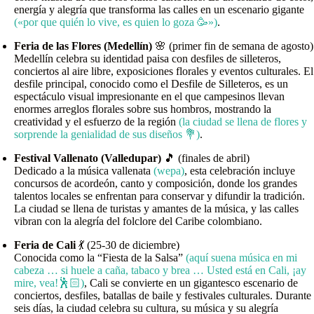
energía y alegría que transforma las calles en un escenario gigante
(«por que quién lo vive, es quien lo goza 🥳»)
.
Feria de las Flores (Medellín)
🌸 (primer fin de semana de agosto)
Medellín celebra su identidad paisa con desfiles de silleteros,
conciertos al aire libre, exposiciones florales y eventos culturales. El
desfile principal, conocido como el Desfile de Silleteros, es un
espectáculo visual impresionante en el que campesinos llevan
enormes arreglos florales sobre sus hombros, mostrando la
creatividad y el esfuerzo de la región
(la ciudad se llena de flores y
sorprende la genialidad de sus diseños 💐)
.
Festival Vallenato (Valledupar)
🎵 (finales de abril)
Dedicado a la música vallenata
(wepa)
, esta celebración incluye
concursos de acordeón, canto y composición, donde los grandes
talentos locales se enfrentan para conservar y difundir la tradición.
La ciudad se llena de turistas y amantes de la música, y las calles
vibran con la alegría del folclore del Caribe colombiano.
Feria de Cali
💃 (25-30 de diciembre)
Conocida como la “Fiesta de la Salsa”
(aquí suena música en mi
cabeza … si huele a caña, tabaco y brea … Usted está en Cali, ¡ay
mire, vea!🕺🏻)
, Cali se convierte en un gigantesco escenario de
conciertos, desfiles, batallas de baile y festivales culturales. Durante
seis días, la ciudad celebra su cultura, su música y su alegría