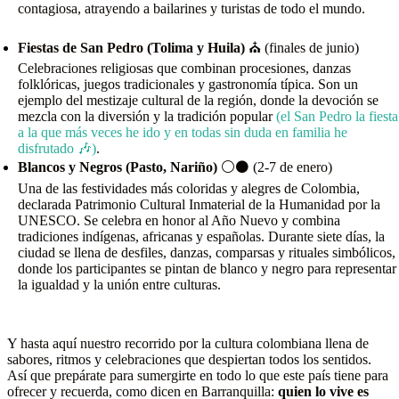
contagiosa, atrayendo a bailarines y turistas de todo el mundo.
Fiestas de San Pedro (Tolima y Huila)
⛪ (finales de junio)
Celebraciones religiosas que combinan procesiones, danzas
folklóricas, juegos tradicionales y gastronomía típica. Son un
ejemplo del mestizaje cultural de la región, donde la devoción se
mezcla con la diversión y la tradición popular
(el San Pedro la fiesta
a la que más veces he ido y en todas sin duda en familia he
disfrutado 🎶)
.
Blancos y Negros (Pasto, Nariño)
⚪⚫ (2-7 de enero)
Una de las festividades más coloridas y alegres de Colombia,
declarada Patrimonio Cultural Inmaterial de la Humanidad por la
UNESCO. Se celebra en honor al Año Nuevo y combina
tradiciones indígenas, africanas y españolas. Durante siete días, la
ciudad se llena de desfiles, danzas, comparsas y rituales simbólicos,
donde los participantes se pintan de blanco y negro para representar
la igualdad y la unión entre culturas.
Y hasta aquí nuestro recorrido por la cultura colombiana llena de
sabores, ritmos y celebraciones que despiertan todos los sentidos.
Así que prepárate para sumergirte en todo lo que este país tiene para
ofrecer y recuerda, como dicen en Barranquilla:
quien lo vive es