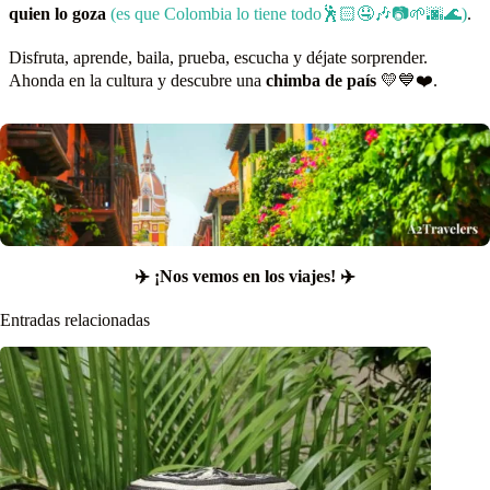
quien lo goza
(es que Colombia lo tiene todo🕺🏻🤤🎶📷🌱🌆🌊)
.
Disfruta, aprende, baila, prueba, escucha y déjate sorprender.
Ahonda en la cultura y descubre una
chimba de país
💛💙❤️.
✈️ ¡Nos vemos en los viajes! ✈️
Entradas relacionadas