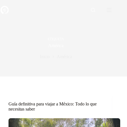
Saltar
al
contenido
ETIQUETA
América
Inicio
América
Guía definitiva para viajar a México: Todo lo que
necesitas saber