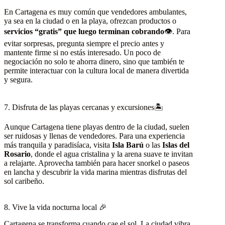
En Cartagena es muy común que vendedores ambulantes,
ya sea en la ciudad o en la playa, ofrezcan productos o
servicios “gratis” que luego terminan cobrando
👁️. Para
evitar sorpresas, pregunta siempre el precio antes y
mantente firme si no estás interesado. Un poco de
negociación no solo te ahorra dinero, sino que también te
permite interactuar con la cultura local de manera divertida
y segura.
7. Disfruta de las playas cercanas y excursiones🏝️
Aunque Cartagena tiene playas dentro de la ciudad, suelen
ser ruidosas y llenas de vendedores. Para una experiencia
más tranquila y paradisíaca, visita
Isla Barú
o las
Islas del
Rosario
, donde el agua cristalina y la arena suave te invitan
a relajarte. Aprovecha también para hacer snorkel o paseos
en lancha y descubrir la vida marina mientras disfrutas del
sol caribeño.
8. Vive la vida nocturna local 🎉
Cartagena se transforma cuando cae el sol. La ciudad vibra