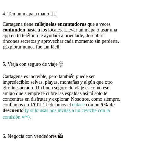
4. Ten un mapa a mano 🚶‍♀️
Cartagena tiene
callejuelas encantadoras
que a veces
confunden
hasta a los locales. Llevar un mapa o usar una
app en tu teléfono te ayudará a orientarte, descubrir
rincones secretos y aprovechar cada momento sin perderte.
¡Explorar nunca fue tan fácil!
5. Viaja con seguro de viaje 🩺
Cartagena es increíble, pero también puede ser
impredecible: selvas, playas, montañas y algún que otro
giro inesperado. Un buen seguro de viaje es como ese
amigo que siempre te cubre las espaldas así tú solo te
concentras en disfrutar y explorar. Nosotros, como siempre,
confiamos en
IATI
. Te dejamos el
enlace
con un
5% de
descuento
(y si lo usas nos invitas a un ceviche con la
comisión 🐟).
6. Negocia con vendedores 🛍️