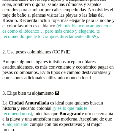
solar, sombrero o gorra, sandalias cómodas y zapatos
cerrados para caminar por calles empedradas. No olvides el
traje de baño si planeas visitar las playas o las Islas del
Rosario. Recuerda incluir ropa más elegante para la noche y
el color favorito es el blanco
(el look blanco «cartagenero»
es como el ibicenco… pero más crudo y elegante, te
recomiendo que te lo compres directamente allí 💸)
.
2. Usa pesos colombianos (COP) 💵
Aunque algunos lugares turísticos aceptan dólares
estadounidenses, es más conveniente y económico pagar en
pesos colombianos. Evita tipos de cambio desfavorables y
comisiones adicionales utilizando moneda local.
3. Elige bien tu alojamiento 🏨
La
Ciudad Amurallada
es ideal para quienes buscan
historia y encanto colonial
(y es lo que más te
recomendamos)
, mientras que
Bocagrande
ofrece cercanía
a la playa y una atmósfera más moderna. Asegúrate de que
el
alojamiento
cumpla con tus expectativas y al mejor
precio.