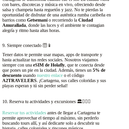
con bares, discotecas y música en vivo, ofreciendo desde
salsa y champeta hasta reguetón y jazz. No te pierdas la
oportunidad de disfrutar de una auténtica rumba caribeña en
barrios como
Getsemaní
o recorriendo la
Ciudad
Amurallada
, donde las luces y el ambiente te contagian
alegría y ritmo hasta altas horas.
9. Siempre conectado 🛜📱
Tener datos te permite usar mapas, apps de transporte y
hasta actualizar tus redes sociales. Nosotros viajamos
siempre con una
eSIM de Holafly
, que te conecta desde
que pones un pie en la ciudad. Además, tienes un
5% de
descuento
usando
nuestro enlace
o el código
A2TRAVELERS
. ¡Cartagena, sus calles coloridas y sus
playas esperan y tú sin perder señal!
10. Reserva tu actividades y excursiones 🏛️🚶🏻‍♀️
Reservar tus actividades
antes de llegar a Cartagena te
permite aprovechar el tiempo al máximo, sin perderlo
buscando tours allí, y así dedicarte solo a descubrir su
historia, calles coloniales y rincones mágicos.