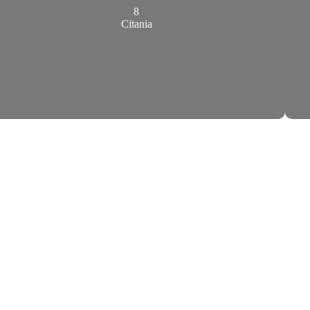
8
Citania