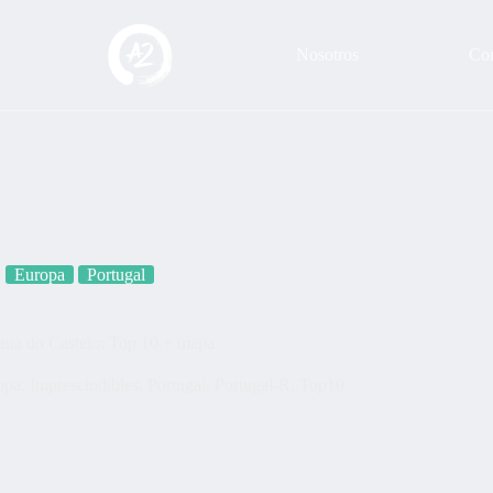
Nosotros
Con
Europa
Portugal
ana do Castelo: Top 10 + mapa
opa
,
Imprescindibles
,
Portugal
,
Portugal-R
,
Top10