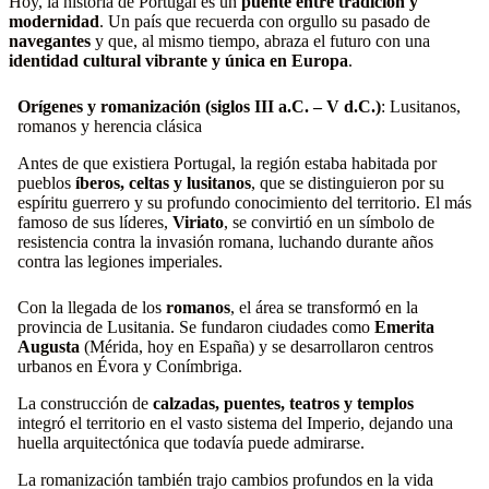
Hoy, la historia de Portugal es un
puente entre tradición y
modernidad
. Un país que recuerda con orgullo su pasado de
navegantes
y que, al mismo tiempo, abraza el futuro con una
identidad cultural vibrante y única en Europa
.
Orígenes y romanización (siglos III a.C. – V d.C.)
: Lusitanos,
romanos y herencia clásica
Antes de que existiera Portugal, la región estaba habitada por
pueblos
íberos, celtas y lusitanos
, que se distinguieron por su
espíritu guerrero y su profundo conocimiento del territorio. El más
famoso de sus líderes,
Viriato
, se convirtió en un símbolo de
resistencia contra la invasión romana, luchando durante años
contra las legiones imperiales.
Con la llegada de los
romanos
, el área se transformó en la
provincia de Lusitania. Se fundaron ciudades como
Emerita
Augusta
(Mérida, hoy en España) y se desarrollaron centros
urbanos en Évora y Conímbriga.
La construcción de
calzadas, puentes, teatros y templos
integró el territorio en el vasto sistema del Imperio, dejando una
huella arquitectónica que todavía puede admirarse.
La romanización también trajo cambios profundos en la vida