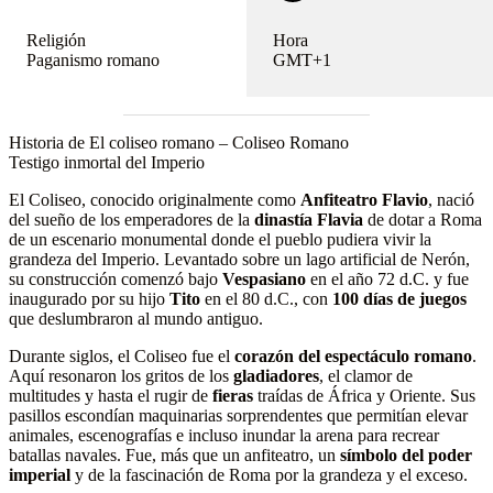
Religión
Hora
Paganismo romano
GMT+1
Historia de El coliseo romano – Coliseo Romano
Testigo inmortal del Imperio
El Coliseo, conocido originalmente como
Anfiteatro Flavio
, nació
del sueño de los emperadores de la
dinastía Flavia
de dotar a Roma
de un escenario monumental donde el pueblo pudiera vivir la
grandeza del Imperio. Levantado sobre un lago artificial de Nerón,
su construcción comenzó bajo
Vespasiano
en el año 72 d.C. y fue
inaugurado por su hijo
Tito
en el 80 d.C., con
100 días de juegos
que deslumbraron al mundo antiguo.
Durante siglos, el Coliseo fue el
corazón del espectáculo romano
.
Aquí resonaron los gritos de los
gladiadores
, el clamor de
multitudes y hasta el rugir de
fieras
traídas de África y Oriente. Sus
pasillos escondían maquinarias sorprendentes que permitían elevar
animales, escenografías e incluso inundar la arena para recrear
batallas navales. Fue, más que un anfiteatro, un
símbolo del poder
imperial
y de la fascinación de Roma por la grandeza y el exceso.