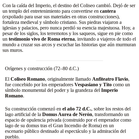
Con la caída del Imperio, el destino del Coliseo cambió. Dejó de ser
un templo del entretenimiento para convertirse en
cantera
(expoliado para usar sus materiales en otras construcciones),
fortaleza medieval y símbolo cristiano. Sus piedras viajaron a
iglesias y palacios, pero nunca perdió su esencia majestuosa. Hoy, a
pesar de los siglos, los terremotos y los saqueos, sigue en pie como
un
testimonio vivo de Roma eterna
, invitando a viajeros de todo el
mundo a cruzar sus arcos y escuchar las historias que aún murmuran
sus muros.
Orígenes y construcción (72–80 d.C.)
El
Coliseo Romano
, originalmente llamado
Anfiteatro Flavio
,
fue concebido por los emperadores
Vespasiano y Tito
como un
símbolo monumental del poder y la grandeza del
Imperio
Romano
.
Su construcción comenzó en
el año 72 d.C.
, sobre los restos del
lago artificial de la
Domus Aurea de Nerón
, transformando un
espacio de opulencia privada (construido por el emperador como
lago de su domus tras el Gran Incendio de Roma) en un
escenario público destinado al espectáculo y la admiración del
pueblo.