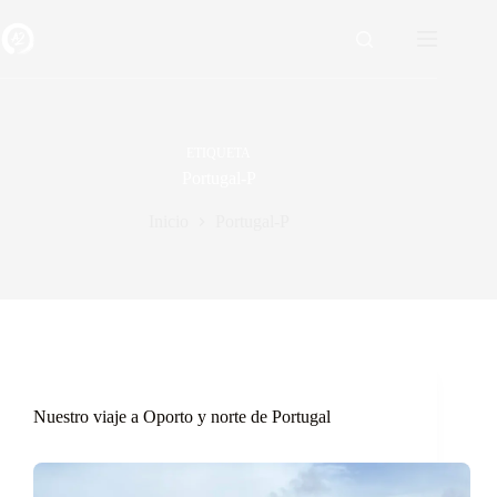
Saltar
al
contenido
ETIQUETA
Portugal-P
Inicio
Portugal-P
Nuestro viaje a Oporto y norte de Portugal