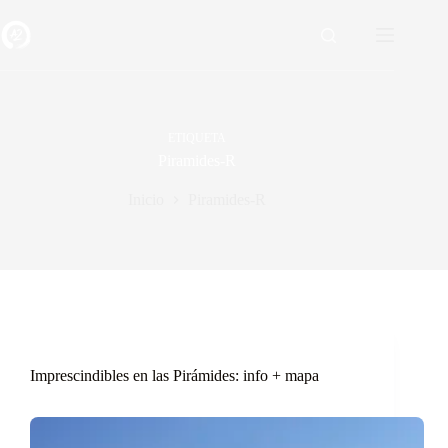
Saltar
al
contenido
ETIQUETA
Piramides-R
Inicio
Piramides-R
Imprescindibles en las Pirámides: info + mapa