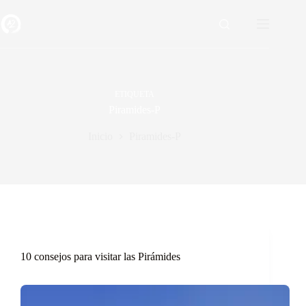
Saltar
al
contenido
ETIQUETA
Piramides-P
Inicio
Piramides-P
10 consejos para visitar las Pirámides