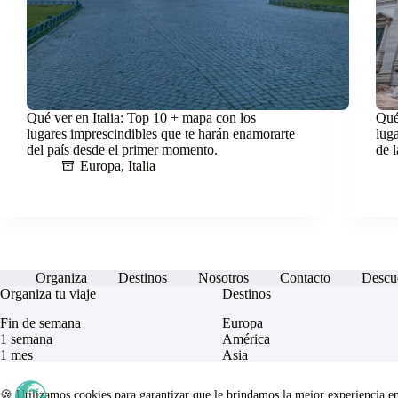
Qué ver en Italia: Top 10 + mapa con los
Qué
lugares imprescindibles que te harán enamorarte
lug
del país desde el primer momento.
de 
Europa
,
Italia
Organiza
Destinos
Nosotros
Contacto
Descu
Organiza tu viaje
Destinos
Fin de semana
Europa
1 semana
América
1 mes
Asia
Equipaje
África
Maravillas del Mundo
🍪 Utilizamos cookies para garantizar que le brindamos la mejor experiencia e