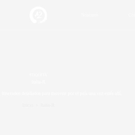
Nosotros
Con
ETIQUETA
Italia-R
. Itinerarios detallados para moverte por el país una vez estés allí.
Inicio
Italia-R