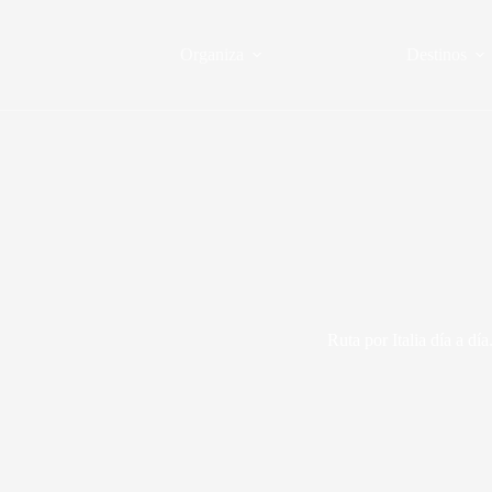
Saltar
al
contenido
Organiza
Destinos
Ruta por Italia día a día