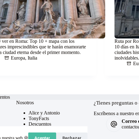
 ver en Roma: Top 10 + mapa con los
Ruta por Ro
ares imprescindibles que te harán enamorarte
10 días en It
la ciudad eterna desde el primer momento.
ciudades hist
Europa
,
Italia
inolvidables
Eu
entos
Nosotros
¿Tienes preguntas o
Alice y Antonio
Escríbenos a nuestro em
TonyFacts
Correo e
Descuentos
contacto
Preguntas frecuentes
Política de cookies
n nuestra web 🍪
Aceptar
Rechazar