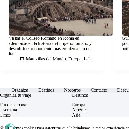
Visitar el Coliseo Romano en Roma es
Guí
adentrarse en la historia del Imperio romano y
pod
descubrir el monumento más emblemático de
auté
Italia.
Maravillas del Mundo
,
Europa
,
Italia
Organiza
Destinos
Nosotros
Contacto
Descu
Organiza tu viaje
Destinos
Fin de semana
Europa
1 semana
América
1 mes
Asia
Equipaje
África
Maravillas del Mundo
🍪 Utilizamos cookies para garantizar que le brindamos la mejor experiencia e