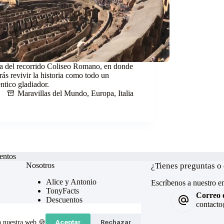
a del recorrido Coliseo Romano, en donde
rás revivir la historia como todo un
ntico gladiador.
Maravillas del Mundo
,
Europa
,
Italia
entos
Nosotros
¿Tienes preguntas o
Alice y Antonio
Escríbenos a nuestro em
TonyFacts
Correo e
Descuentos
contacto
Preguntas frecuentes
Política de cookies
n nuestra web 🍪
Aceptar
Rechazar