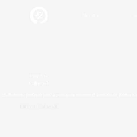
Nosotros
Con
ETIQUETA
Coliseo-R
El itinerario perfecto paso a paso para recorrer el corazón de Roma una 
Inicio
Coliseo-R