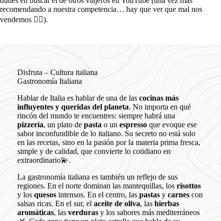
dudes en buscar el de otros viajeros en YouTube (una vez más
recomendando a nuestra competencia… hay que ver que mal nos
vendemos 🤦‍♂️).
Disfruta – Cultura italiana
Gastronomía Italiana
Hablar de Italia es hablar de una de las
cocinas más
influyentes y queridas del planeta
. No importa en qué
rincón del mundo te encuentres: siempre habrá una
pizzería
, un plato de
pasta
o un
espresso
que evoque ese
sabor inconfundible de lo italiano. Su secreto no está solo
en las recetas, sino en la pasión por la materia prima fresca,
simple y de calidad, que convierte lo cotidiano en
extraordinario💫.
La gastronomía italiana es también un reflejo de sus
regiones. En el norte dominan las mantequillas, los
risottos
y los
quesos
intensos. En el centro, las
pastas
y
carnes
con
salsas ricas. En el sur, el
aceite de oliva
, las
hierbas
aromáticas
, las
verduras
y los sabores más mediterráneos