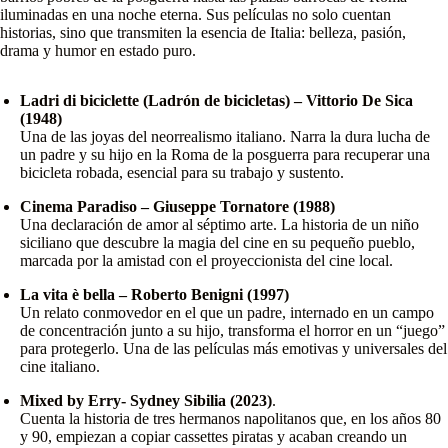
iluminadas en una noche eterna. Sus películas no solo cuentan
historias, sino que transmiten la esencia de Italia: belleza, pasión,
drama y humor en estado puro.
Ladri di biciclette (Ladrón de bicicletas) – Vittorio De Sica
(1948)
Una de las joyas del neorrealismo italiano. Narra la dura lucha de
un padre y su hijo en la Roma de la posguerra para recuperar una
bicicleta robada, esencial para su trabajo y sustento.
Cinema Paradiso – Giuseppe Tornatore (1988)
Una declaración de amor al séptimo arte. La historia de un niño
siciliano que descubre la magia del cine en su pequeño pueblo,
marcada por la amistad con el proyeccionista del cine local.
La vita è bella – Roberto Benigni (1997)
Un relato conmovedor en el que un padre, internado en un campo
de concentración junto a su hijo, transforma el horror en un “juego”
para protegerlo. Una de las películas más emotivas y universales del
cine italiano.
Mixed by Erry-
Sydney Sibilia
(2023)
.
Cuenta la historia de tres hermanos napolitanos que, en los años 80
y 90, empiezan a copiar cassettes piratas y acaban creando un