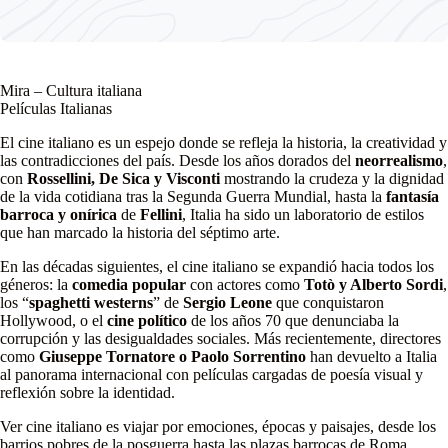
Mira – Cultura italiana
Películas Italianas
El cine italiano es un espejo donde se refleja la historia, la creatividad y
las contradicciones del país. Desde los años dorados del
neorrealismo
,
con
Rossellini, De Sica y Visconti
mostrando la crudeza y la dignidad
de la vida cotidiana tras la Segunda Guerra Mundial, hasta la
fantasía
barroca y onírica
de
Fellini
, Italia ha sido un laboratorio de estilos
que han marcado la historia del séptimo arte.
En las décadas siguientes, el cine italiano se expandió hacia todos los
géneros: la
comedia popular
con actores como
Totò y Alberto Sordi
,
los “
spaghetti westerns
” de
Sergio Leone
que conquistaron
Hollywood, o el
cine político
de los años 70 que denunciaba la
corrupción y las desigualdades sociales. Más recientemente, directores
como
Giuseppe Tornatore o Paolo Sorrentino
han devuelto a Italia
al panorama internacional con películas cargadas de poesía visual y
reflexión sobre la identidad.
Ver cine italiano es viajar por emociones, épocas y paisajes, desde los
barrios pobres de la posguerra hasta las plazas barrocas de Roma