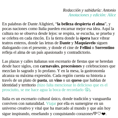
Redacción y sabiduría: Antonio
Anotaciones y edición: Alice
En palabras de Dante Alighieri, “
la belleza despierta el alma
”, y
pocas naciones como Italia pueden encarnar mejor esa idea. Aquí la
cultura no se observa desde lejos: se respira, se escucha, se prueba y
se celebra en cada rincón. Es la tierra donde la
ópera
hace vibrar
teatros enteros, donde las letras de
Dante
y
Maquiavelo
siguen
dialogando con el presente, y donde el cine de
Fellini
o
Sorrentino
refleja el alma de un país apasionado y contradictorio.
Las plazas y calles italianas son escenario de fiestas que se heredan
desde hace siglos, con
carnavales
,
procesiones
y celebraciones que
mezclan lo sagrado y lo profano. Y en la mesa, la gastronomía
alcanza su máxima expresión. Cada región cuenta su historia a
través de un plato de
pasta
, un
vino
o un
queso
que hablan de
identidad y territorio
(hizo falta mencionar lo delicioso que es el
prosciutto, se me hace agua la boca de recordarlo 🤤)
.
Italia es un escenario cultural único, donde tradición y vanguardia
conviven con naturalidad.
Viajar
por ella es sumergirse en un
universo creativo y vital que ha marcado al mundo y que aún hoy
sigue inspirando, enseñando y conquistando corazones💚🤍❤️.