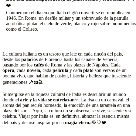
❤️
Conmemora el día en que Italia eligió convertirse en república en
1946. En Roma, un desfile militar y un sobrevuelo de la patrulla
acrobática pintan el cielo de verde, blanco y rojo sobre monumentos
como el Coliseo.
La cultura italiana es un tesoro que late en cada rincón del país,
desde los
palacios
de Florencia hasta los canales de Venecia,
pasando por los
cafés
de Roma y las plazas de Nápoles. Cada
ópera
, cada
novela
, cada
película
y cada
plato
son versos de un
poema vivo, que hablan de pasión, historia y belleza que trasciende
generaciones 🎶📖🎬.
Sumergirse en la riqueza cultural de Italia es descubrir un mundo
donde
el arte y la vida se entrelazan
✨. La risa en un carnaval, el
aroma del pan recién horneado, la emoción de una tarantela en una
plaza del sur… Aquí, la cultura no se observa, se vive, se siente y se
celebra. Viajar por Italia es, en definitiva, abrazar la esencia misma
del país y dejarse inspirar por su
magia eterna
💚🤍❤️.