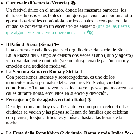
Carnevale di Venezia (Venecia)
🎭
Un festival único en el mundo, donde las máscaras barrocas, los
disfraces lujosos y los bailes en antiguos palacios transportan a otra
época. Los desfiles en góndola por los canales hacen que toda la
ciudad se convierta en un escenario de ensueño
(una de las fiestas
que alguna vez en la vida queremos asistir 🎭)
.
Il Palio di Siena (Siena)
🐎
Una carrera de caballos que es el orgullo de cada barrio de Siena.
En la Piazza del Campo se celebra dos veces al año (julio y agosto)
y la rivalidad entre contrade (vecindarios) llena de pasión, color y
emoción esta tradición medieval.
La Semana Santa en Roma y Sicilia
✝️
Con procesiones intensas y sobrecogedoras, es uno de los
momentos más espirituales del calendario. En Sicilia, ciudades
como Enna o Trapani viven estas fechas con pasos que recorren las
calles durante horas, envueltos en silencio y devoción.
Ferragosto (15 de agosto, en toda Italia)
☀️
De origen romano, hoy es la fiesta del verano por excelencia. Las
ciudades se vacían y las playas se llenan de familias que celebran
con picnics, fuegos artificiales y música hasta altas horas de la
noche.
La Festa della Repubblica (2 de junio, Roma y toda Italia)
💚🤍