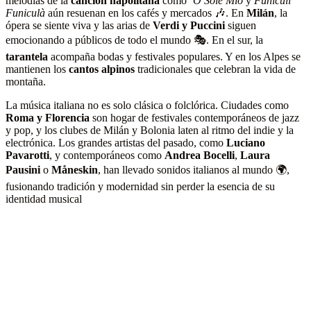
melodías de la
canción napolitana
como
’O Sole Mio
y
Funiculì
Funiculà
aún resuenan en los cafés y mercados 🎶. En
Milán
, la
ópera se siente viva y las arias de
Verdi y Puccini
siguen
emocionando a públicos de todo el mundo 🎭. En el sur, la
tarantela
acompaña bodas y festivales populares. Y en los Alpes se
mantienen los
cantos alpinos
tradicionales que celebran la vida de
montaña.
La música italiana no es solo clásica o folclórica. Ciudades como
Roma y Florencia
son hogar de festivales contemporáneos de jazz
y pop, y los clubes de Milán y Bolonia laten al ritmo del indie y la
electrónica. Los grandes artistas del pasado, como
Luciano
Pavarotti
, y contemporáneos como
Andrea Bocelli
,
Laura
Pausini
o
Måneskin
, han llevado sonidos italianos al mundo 🌍,
fusionando tradición y modernidad sin perder la esencia de su
identidad musical