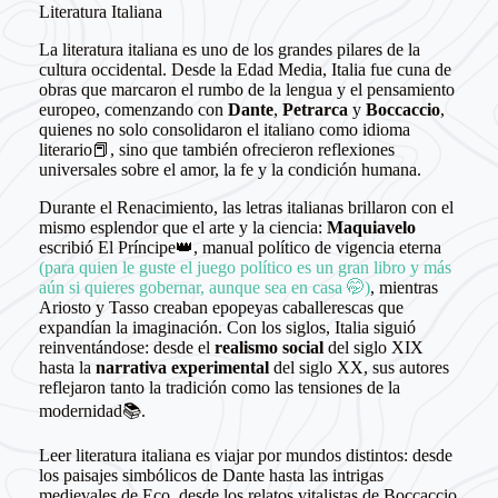
Literatura Italiana
La literatura italiana es uno de los grandes pilares de la
cultura occidental. Desde la Edad Media, Italia fue cuna de
obras que marcaron el rumbo de la lengua y el pensamiento
europeo, comenzando con
Dante
,
Petrarca
y
Boccaccio
,
quienes no solo consolidaron el italiano como idioma
literario📕, sino que también ofrecieron reflexiones
universales sobre el amor, la fe y la condición humana.
Durante el Renacimiento, las letras italianas brillaron con el
mismo esplendor que el arte y la ciencia:
Maquiavelo
escribió El Príncipe👑, manual político de vigencia eterna
(para quien le guste el juego político es un gran libro y más
aún si quieres gobernar, aunque sea en casa 🤭)
, mientras
Ariosto y Tasso creaban epopeyas caballerescas que
expandían la imaginación. Con los siglos, Italia siguió
reinventándose: desde el
realismo social
del siglo XIX
hasta la
narrativa experimental
del siglo XX, sus autores
reflejaron tanto la tradición como las tensiones de la
modernidad📚.
Leer literatura italiana es viajar por mundos distintos: desde
los paisajes simbólicos de Dante hasta las intrigas
medievales de Eco, desde los relatos vitalistas de Boccaccio