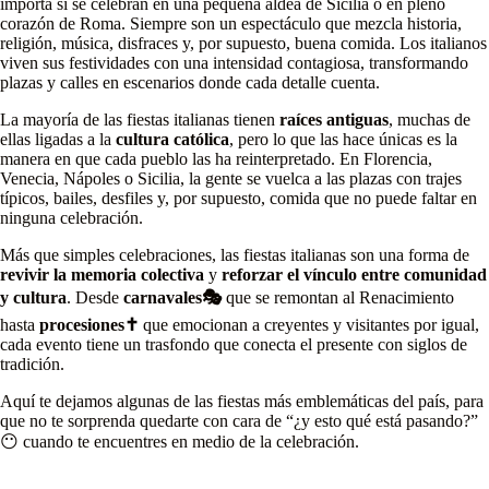
importa si se celebran en una pequeña aldea de Sicilia o en pleno
corazón de Roma. Siempre son un espectáculo que mezcla historia,
religión, música, disfraces y, por supuesto, buena comida. Los italianos
viven sus festividades con una intensidad contagiosa, transformando
plazas y calles en escenarios donde cada detalle cuenta.
La mayoría de las fiestas italianas tienen
raíces antiguas
, muchas de
ellas ligadas a la
cultura católica
, pero lo que las hace únicas es la
manera en que cada pueblo las ha reinterpretado. En Florencia,
Venecia, Nápoles o Sicilia, la gente se vuelca a las plazas con trajes
típicos, bailes, desfiles y, por supuesto, comida que no puede faltar en
ninguna celebración.
Más que simples celebraciones, las fiestas italianas son una forma de
revivir la memoria colectiva
y
reforzar el vínculo entre comunidad
y cultura
. Desde
carnavales🎭
que se remontan al Renacimiento
hasta
procesiones✝️
que emocionan a creyentes y visitantes por igual,
cada evento tiene un trasfondo que conecta el presente con siglos de
tradición.
Aquí te dejamos algunas de las fiestas más emblemáticas del país, para
que no te sorprenda quedarte con cara de “¿y esto qué está pasando?”
😶 cuando te encuentres en medio de la celebración.