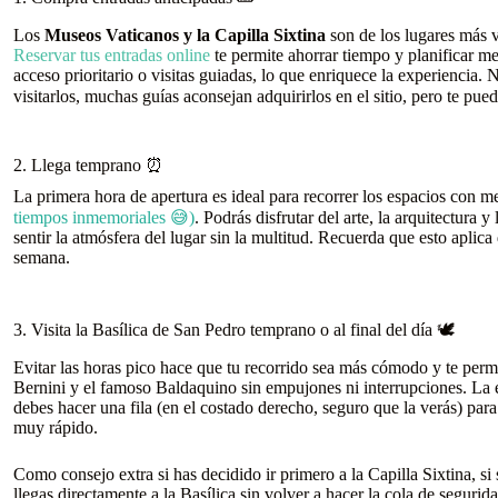
Los
Museos Vaticanos y la Capilla Sixtina
son de los lugares más v
Reservar tus entradas online
te permite ahorrar tiempo y planificar me
acceso prioritario o visitas guiadas, lo que enriquece la experiencia.
visitarlos, muchas guías aconsejan adquirirlos en el sitio, pero te pu
2. Llega temprano ⏰
La primera hora de apertura es ideal para recorrer los espacios con m
tiempos inmemoriales 😅)
. Podrás disfrutar del arte, la arquitectura 
sentir la atmósfera del lugar sin la multitud. Recuerda que esto apli
semana.
3. Visita la Basílica de San Pedro temprano o al final del día 🕊️
Evitar las horas pico hace que tu recorrido sea más cómodo y te permiti
Bernini y el famoso Baldaquino sin empujones ni interrupciones. La en
debes hacer una fila (en el costado derecho, seguro que la verás) par
muy rápido.
Como consejo extra si has decidido ir primero a la Capilla Sixtina, si 
llegas directamente a la Basílica sin volver a hacer la cola de segurid