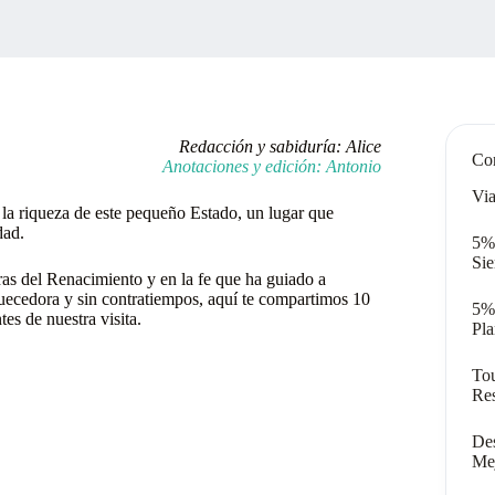
Redacción y sabiduría: Alice
Con
Anotaciones y edición: Antonio
Via
 la riqueza de este pequeño Estado, un lugar que
dad.
5% 
Si
tras del Renacimiento y en la fe que ha guiado a
uecedora y sin contratiempos, aquí te compartimos 10
5%
es de nuestra visita.
Pla
Tou
Res
Des
Me