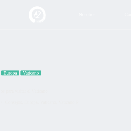
Nosotros
Con
Europa
Vaticano
os para visitar el Vaticano
Consejos
,
Europa
,
Vaticano
,
Vaticano-P