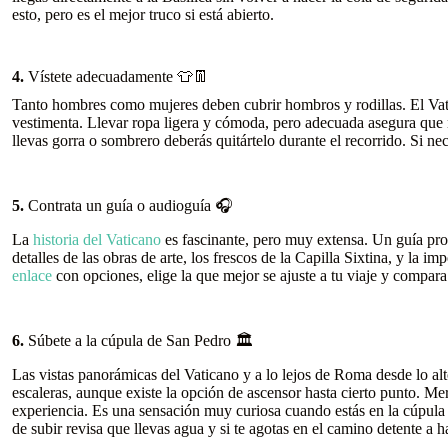
esto, pero es el mejor truco si está abierto.
4.
Vístete adecuadamente 👕👖
Tanto hombres como mujeres deben cubrir hombros y rodillas. El Vati
vestimenta. Llevar ropa ligera y cómoda, pero adecuada asegura que n
llevas gorra o sombrero deberás quitártelo durante el recorrido. Si n
5.
Contrata un guía o audioguía 🎧
La
historia del Vaticano
es fascinante, pero muy extensa. Un guía prof
detalles de las obras de arte, los frescos de la Capilla Sixtina, y la 
enlace
con opciones, elige la que mejor se ajuste a tu viaje y compara
6.
Súbete a la cúpula de San Pedro 🏛️
Las vistas panorámicas del Vaticano y a lo lejos de Roma desde lo a
escaleras, aunque existe la opción de ascensor hasta cierto punto. Mer
experiencia. Es una sensación muy curiosa cuando estás en la cúpula
de subir revisa que llevas agua y si te agotas en el camino detente a h