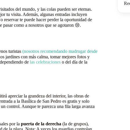
Re
isitados del mundo, y las colas pueden ser eternas.
jor tu visita. Además, algunas entradas incluyen
 No reservar te puede hacer perder la oportunidad de
ede pasar como a nosotros que se agotaron 😢.
enos turistas
(nosotros recomendando madrugar desde
y los jardines con más calma, tomar mejores fotos y
ca dependiendo de
las celebraciones
o del día de la
rá apreciar la grandeza del interior, las obras de
trada a la Basílica de San Pedro es gratis y solo
a un control. Aunque te parezca una fila larga avanza
sales por la
puerta de la derecha
(la de grupos),
ad de la plaza. Nota: A veces los guardias controlan