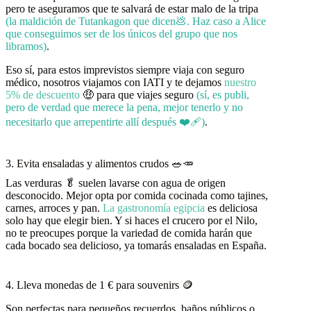
pero te aseguramos que te salvará de estar malo de la tripa
(la maldición de Tutankagon que dicen💩. Haz caso a Alice
que conseguimos ser de los únicos del grupo que nos
libramos)
.
Eso sí, para estos imprevistos siempre viaja con seguro
médico, nosotros viajamos con IATI y te dejamos
nuestro
5% de descuento
🤑 para que viajes seguro
(sí, es publi,
pero de verdad que merece la pena, mejor tenerlo y no
necesitarlo que arrepentirte allí después ❤️‍🩹)
.
3. Evita ensaladas y alimentos crudos 🥗🥕
Las verduras 🥬 suelen lavarse con agua de origen
desconocido. Mejor opta por comida cocinada como tajines,
carnes, arroces y pan.
La gastronomía egipcia
es deliciosa
solo hay que elegir bien. Y si haces el crucero por el Nilo,
no te preocupes porque la variedad de comida harán que
cada bocado sea delicioso, ya tomarás ensaladas en España.
4. Lleva monedas de 1 € para souvenirs 🪙
Son perfectas para pequeños recuerdos, baños públicos o