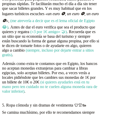
propinas rápidas. Te facilitarán mucho el día a día sin tener
que sacar billetes grandes. Y es muy habitual que en los
lugares turísticos escuches
«un euro
🪙
, un euro
🪙
, un euro
🪙
«,
(me atrevería a decir que es el lema oficial de Egipto
😂)
. Antes de dar el euro verifica que sea el producto que
quieres y regatea
(«3 por 1€ amigo» 🤝)
. Recuerda que es
un sitio que su economía se basa del turismo y siempre
están buscando la forma de ganar alguna propina, por ello si
te dicen de tomarte fotos o de ayudarte en algo, quieren
algo a cambio
(siempre, incluso por dejarte entrar a sitios
gratis)
.
Además como extra te contamos que en Egipto, los bancos
no aceptan monedas extranjeras para cambiar a libras
egipcias, solo aceptan billetes. Por eso, a veces verás a
locales pidiéndote que les cambies sus monedas de 1€ por
un billete de 10€ o 20€
(si quieres ayudarles está en tu
mano pero ten cuidado no te cuelen alguna moneda rara de
valor inferior)
.
5. Ropa cómoda y sin dramas de vestimenta 👕👚👟
Se camina muchísimo, por ello te recomendamos siempre