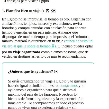
10 consejos para visitar Egipto
1. Planifica bien
tu viaje ✈️ ⏰ 🗺️
En Egipto no se improvisa, el tiempo es oro. Organiza con
antelación los templos, museos y excursiones, revisa
horarios y compra entradas con antelación para ahorrar
tiempo y energía en un país intenso. A menos que
dispongas de mucho tiempo para improvisar, el ‘minuto a
minuto’ marcará la diferencia en tu viaje
(nunca he visto un
viajero al que le sobre el tiempo ⌛)
. O incluso puedes optar
por un
viaje organizado
como hicimos nosotros, que de
verdad en destinos así es lo que más te recomendamos.
¿Quieres que te ayudemos?
✉️
Si estás organizando un viaje a Egipto y te gustaría
hacerlo igual o similar al nuestro,
contáctanos
y te
ayudamos a organizarlo para que disfrutes al
máximo del país de los faraones. Nosotros lo
hicimos de forma organizada y la experiencia fue
inmejorable. Te acompañamos en todo el proceso
para que vivas una experiencia relajada y sin