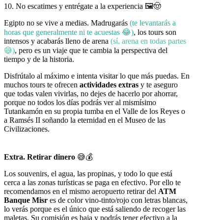
10. No escatimes y entrégate a la experiencia 🖼️🤠
Egipto no se vive a medias. Madrugarás
(te levantarás a
horas que generalmente ni te acuestas 😂)
, los tours son
intensos y acabarás lleno de arena
(sí, arena en todas partes
😅)
, pero es un viaje que te cambia la perspectiva del
tiempo y de la historia.
Disfrútalo al máximo e intenta visitar lo que más puedas. En
muchos tours te ofrecen
actividades extras
y te aseguro
que todas valen vivirlas, no dejes de hacerlo por ahorrar,
porque no todos los días podrás ver al mismísimo
Tutankamón en su propia tumba en el Valle de los Reyes o
a Ramsés II soñando la eternidad en el Museo de las
Civilizaciones.
Extra. Retirar dinero
😅💰
Los souvenirs, el agua, las propinas, y todo lo que está
cerca a las zonas turísticas se paga en efectivo. Por ello te
recomendamos en el mismo aeropuerto retirar del
ATM
Banque Misr
es de color vino-tinto/rojo con letras blancas,
lo verás porque es el único que está saliendo de recoger las
maletas. Su comisión es baja y podrás tener efectivo a la