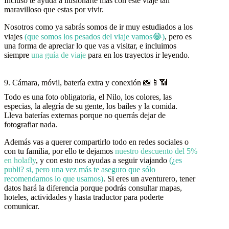
Incluso te ayuda a ilusionarte más con este viaje tan
maravilloso que estas por vivir.
Nosotros como ya sabrás somos de ir muy estudiados a los
viajes
(que somos los pesados del viaje vamos😂)
, pero es
una forma de apreciar lo que vas a visitar, e incluimos
siempre
una guía de viaje
para en los trayectos ir leyendo.
9. Cámara, móvil, batería extra y conexión 📸📱📶
Todo es una foto obligatoria, el Nilo, los colores, las
especias, la alegría de su gente, los bailes y la comida.
Lleva baterías externas porque no querrás dejar de
fotografiar nada.
Además vas a querer compartirlo todo en redes sociales o
con tu familia, por ello te dejamos
nuestro descuento del 5%
en holafly
, y con esto nos ayudas a seguir viajando
(¿es
publi? si, pero una vez más te aseguro que sólo
recomendamos lo que usamos)
. Si eres un aventurero, tener
datos hará la diferencia porque podrás consultar mapas,
hoteles, actividades y hasta traductor para poderte
comunicar.